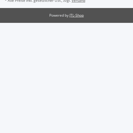
* Alle Preise inkl. gesetzlicher USt., zzgl.
Versand
Powered by
JTL-Shop