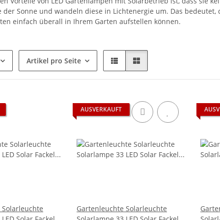
ten Vorteile von LED Gartenlampen mit Solarbetrieb ist, dass sie 
ie der Sonne und wandeln diese in Lichtenergie um. Das bedeutet, 
ten einfach überall in Ihrem Garten aufstellen können.
Artikel pro Seite
AUSVERKAUFT
AUSV
 Solarleuchte
Gartenleuchte Solarleuchte
Garte
 LED Solar Fackel
Solarlampe 33 LED Solar Fackel
Solar