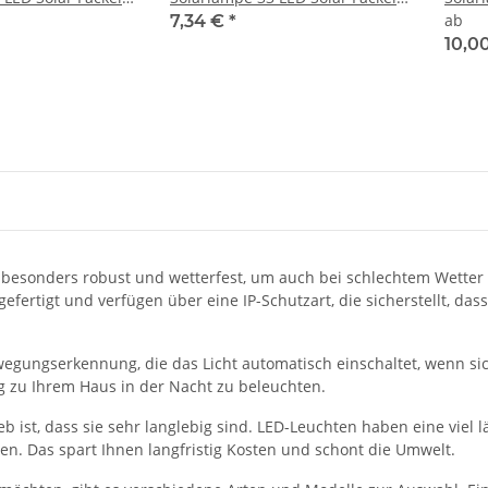
Garten Balkon
Garte
ab
7,34 €
*
10,0
besonders robust und wetterfest, um auch bei schlechtem Wetter 
efertigt und verfügen über eine IP-Schutzart, die sicherstellt, d
wegungserkennung, die das Licht automatisch einschaltet, wenn si
 zu Ihrem Haus in der Nacht zu beleuchten.
eb ist, dass sie sehr langlebig sind. LED-Leuchten haben eine vie
. Das spart Ihnen langfristig Kosten und schont die Umwelt.