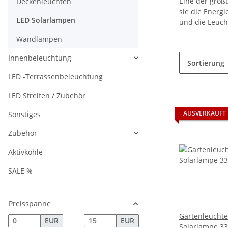
Eine der größ
Deckenleuchten
sie die Energ
LED Solarlampen
und die Leuch
Wandlampen
Innenbeleuchtung
Sortierung
LED -Terrassenbeleuchtung
LED Streifen / Zubehör
AUSVERKAUFT
Sonstiges
Zubehör
Aktivkohle
SALE %
Preisspanne
Gartenleuchte
EUR
EUR
Solarlampe 33