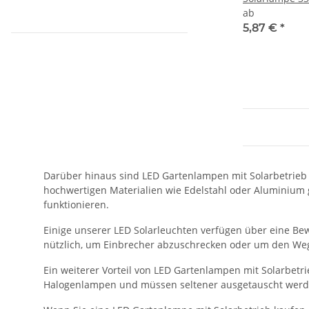
Garten Balkon
ab
5,87 €
*
Darüber hinaus sind LED Gartenlampen mit Solarbetrieb 
hochwertigen Materialien wie Edelstahl oder Aluminium g
funktionieren.
Einige unserer LED Solarleuchten verfügen über eine Be
nützlich, um Einbrecher abzuschrecken oder um den Weg
Ein weiterer Vorteil von LED Gartenlampen mit Solarbetri
Halogenlampen und müssen seltener ausgetauscht werden