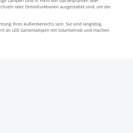
nige Lampen sind in Form von Gartenpfählen oder
echseln oder Dimmfunktionen ausgestattet sind, um die
ung Ihres Außenbereichs sein. Sie sind langlebig,
timent an LED Gartenlampen mit Solarbetrieb und machen