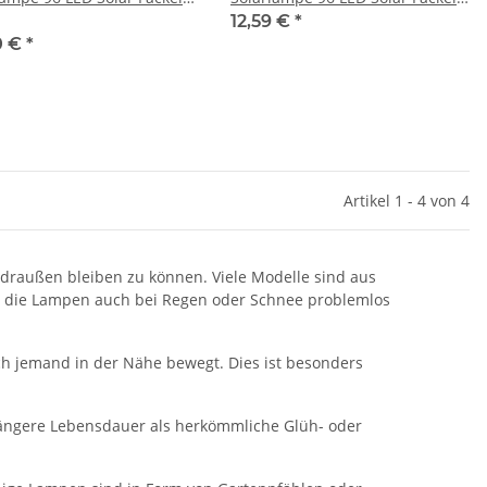
n Balkon
Garten Balkon
12,59 €
*
0 €
*
Artikel 1 - 4 von 4
draußen bleiben zu können. Viele Modelle sind aus
ass die Lampen auch bei Regen oder Schnee problemlos
ch jemand in der Nähe bewegt. Dies ist besonders
l längere Lebensdauer als herkömmliche Glüh- oder