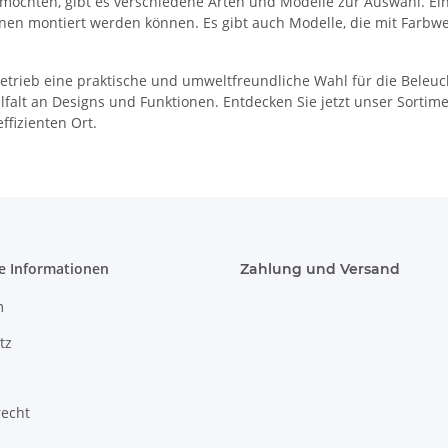
möchten, gibt es verschiedene Arten und Modelle zur Auswahl. Ei
nen montiert werden können. Es gibt auch Modelle, die mit Farbw
ieb eine praktische und umweltfreundliche Wahl für die Beleucht
ielfalt an Designs und Funktionen. Entdecken Sie jetzt unser Sor
fizienten Ort.
e Informationen
Zahlung und Versand
m
tz
recht