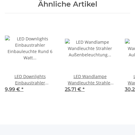
Ähnliche Artikel
LED Downlights
LED Wandlampe
Einbaustrahler
Wandleuchte Strahler
Wan
Einbauleuchte Rund 6
Außenbeleuchtung LED
Auß
9,99 €
*
25,71 €
*
30,
Watt Silber dimmbar
Weiß eckig 6 Watt 4000K
Sc
2700K