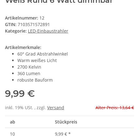
Weiß Rund 6 Watt dimmbar
Artikelnummer:
12
GTIN:
7103571572891
Kategorie:
LED-Einbaustrahler
Artikelmerkmale:
60° Grad Abstrahlwinkel
Warm weißes Licht
2700 Kelvin
360 Lumen
robuste Bauform
9,99 €
inkl. 19% USt. , zzgl.
Versand
Alter Preis: 13,64 €
ab
Stückpreis
10
9,99 €
*