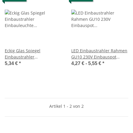
Eckig Glas Spiegel
LED Einbaustrahler Rahmen
Einbaustrahler
GU10 230V Einbauspot
Einbauleuchte Gehäuse
Einbaurahmen Spot
5,34 €
*
4,27 € -
5,55 €
*
GU10
Eckig/Rund inkl. Sockel
Artikel 1 - 2 von 2