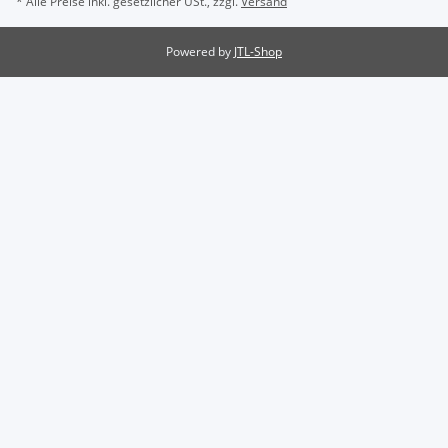
* Alle Preise inkl. gesetzlicher USt., zzgl.
Versand
Powered by
JTL-Shop