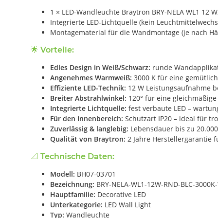
1 × LED-Wandleuchte Braytron BRY-NELA WL1 12 W
Integrierte LED-Lichtquelle (kein Leuchtmittelwechs
Montagematerial für die Wandmontage (je nach H
🌟 Vorteile:
Edles Design in Weiß/Schwarz:
runde Wandapplikat
Angenehmes Warmweiß:
3000 K für eine gemütlic
Effiziente LED-Technik:
12 W Leistungsaufnahme be
Breiter Abstrahlwinkel:
120° für eine gleichmäßig
Integrierte Lichtquelle:
fest verbaute LED – wartun
Für den Innenbereich:
Schutzart IP20 – ideal für 
Zuverlässig & langlebig:
Lebensdauer bis zu 20.000 
Qualität von Braytron:
2 Jahre Herstellergarantie f
📐 Technische Daten:
Modell:
BH07-03701
Bezeichnung:
BRY-NELA-WL1-12W-RND-BLC-3000K-
Hauptfamilie:
Decorative LED
Unterkategorie:
LED Wall Light
Typ:
Wandleuchte