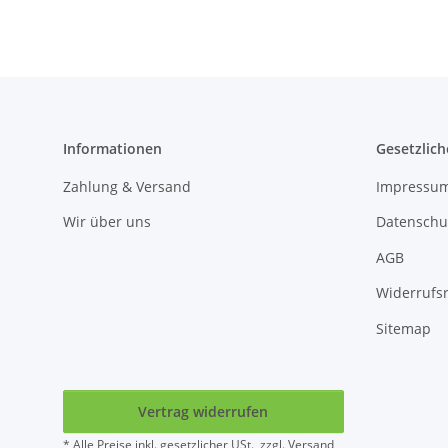
dimmbar
Decken Lampe 230V
Informationen
Gesetzlich
Zahlung & Versand
Impressu
Wir über uns
Datenschu
AGB
Widerrufs
Sitemap
Vertrag widerrufen
* Alle Preise inkl. gesetzlicher USt., zzgl.
Versand