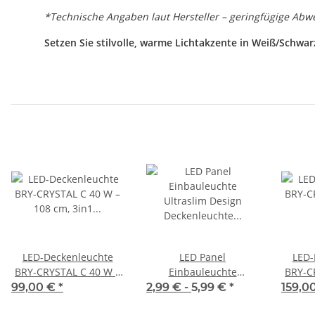
*Technische Angaben laut Hersteller – geringfügige Abw
Setzen Sie stilvolle, warme Lichtakzente in Weiß/Schwar
LED-Deckenleuchte
LED Panel
LED-
BRY-CRYSTAL C 40 W –
Einbauleuchte
BRY-C
108 cm, 3in1 CCT,
Ultraslim Design
75,6 
99,00 €
*
2,99 € -
5,99 €
*
159,0
Kristall, Weiß/Schwarz,
Deckenleuchte Einbau
CCT,