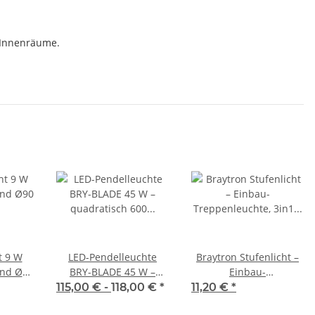
 Innenräume.
t 9 W
LED-Pendelleuchte
Braytron Stufenlicht –
und Ø90
BRY-BLADE 45 W –
Einbau-
IP54,
quadratisch 600 × 600
Treppenleuchte, 3in1
115,00 € -
118,00 €
*
11,20 €
*
rz
mm, 3in1 CCT,
CCT, IP20, Silber