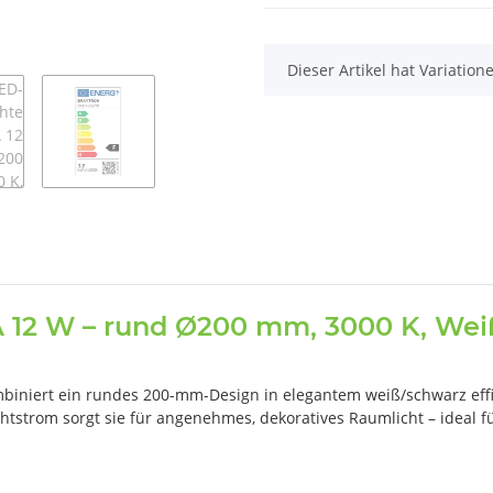
x
Dieser Artikel hat Variatio
12 W – rund Ø200 mm, 3000 K, Wei
iniert ein rundes 200-mm-Design in elegantem weiß/schwarz effi
htstrom sorgt sie für angenehmes, dekoratives Raumlicht – ideal f