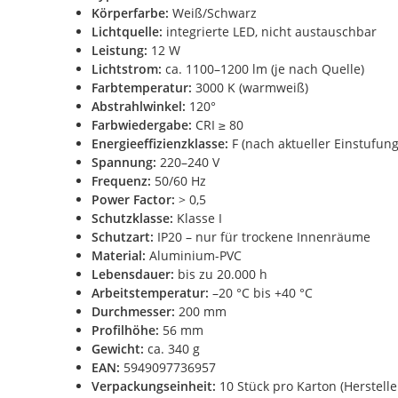
Körperfarbe:
Weiß/Schwarz
Lichtquelle:
integrierte LED, nicht austauschbar
Leistung:
12 W
Lichtstrom:
ca. 1100–1200 lm (je nach Quelle)
Farbtemperatur:
3000 K (warmweiß)
Abstrahlwinkel:
120°
Farbwiedergabe:
CRI ≥ 80
Energieeffizienzklasse:
F (nach aktueller Einstufung
Spannung:
220–240 V
Frequenz:
50/60 Hz
Power Factor:
> 0,5
Schutzklasse:
Klasse I
Schutzart:
IP20 – nur für trockene Innenräume
Material:
Aluminium-PVC
Lebensdauer:
bis zu 20.000 h
Arbeitstemperatur:
–20 °C bis +40 °C
Durchmesser:
200 mm
Profilhöhe:
56 mm
Gewicht:
ca. 340 g
EAN:
5949097736957
Verpackungseinheit:
10 Stück pro Karton (Herstell