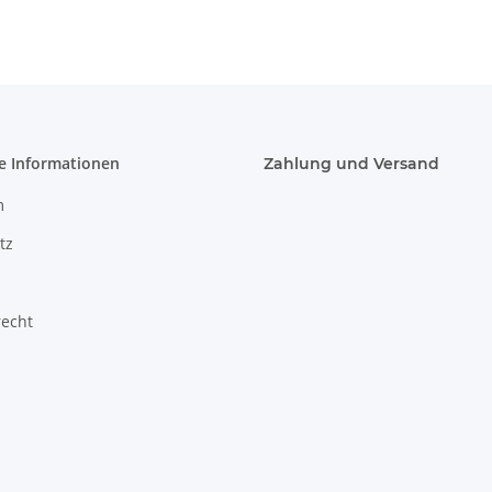
dimmbar
Charging
e Informationen
Zahlung und Versand
m
tz
recht