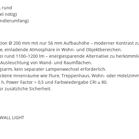
, rund
el nötig)
ändlerumfang)
ion Ø 200 mm mit nur 56 mm Aufbauhöhe – moderner Kontrast z
he, einladende Atmosphäre in Wohn- und Objektbereichen.
i rund 1100–1200 lm – energiesparende Alternative zu herkömm
e Ausleuchtung von Wand- und Raumflächen.
gsarm, kein separater Lampenwechsel erforderlich.
trockene Innenräume wie Flure, Treppenhaus, Wohn- oder Hotelzimm
h, Power Factor > 0,5 und Farbwiedergabe CRI ≥ 80.
ür zusätzliche Sicherheit.
WALL LIGHT