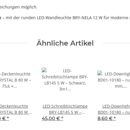
eichungen möglich.
z
– mit der runden LED-Wandleuchte BRY-NELA 12 W für moderne
Ähnliche Artikel
Deckenleuchte
LED-Schreibtischlampe
LED-Downligh
RYSTAL B 80 W –
BRY-LB145 5 W –
BD01-10180 – r
× 63,7 cm, 3in1
Schwarz, 3in1 CCT,
mm, 3in1 CCT, 
0 €
*
45,00 €
*
8,60 €
*
 Kristall, Weiß,
dimmbar, Wireless
Weiß/Schwa