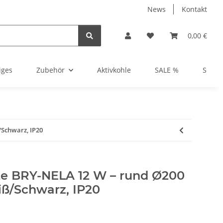
News
Kontakt
0,00 €
iges
Zubehör
Aktivkohle
SALE %
Show
Schwarz, IP20
e BRY-NELA 12 W – rund Ø200
ß/Schwarz, IP20