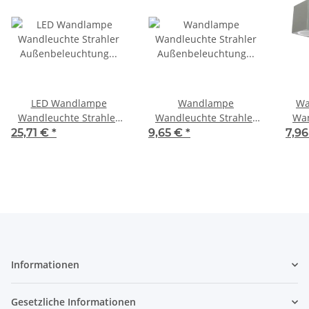
LED Wandlampe
Wandlampe
Wa
Wandleuchte Strahler
Wandleuchte Strahler
Wan
Außenbeleuchtung LED
Außenbeleuchtung Weiß
A
25,71 €
*
9,65 €
*
7,96
Weiß eckig 6 Watt 4000K
Informationen
Gesetzliche Informationen