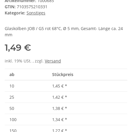
Artikelnummer:
1000685
GTIN:
7103575210331
Kategorie:
Sonstiges
Glaskolben JOB / G5 rot 68°C, Ø 5 mm, Gesamt- Länge ca. 24
mm
1,49 €
inkl. 19% USt. , zzgl.
Versand
ab
Stückpreis
10
1,45 €
*
25
1,42 €
*
50
1,38 €
*
100
1,34 €
*
150
1,27 €
*