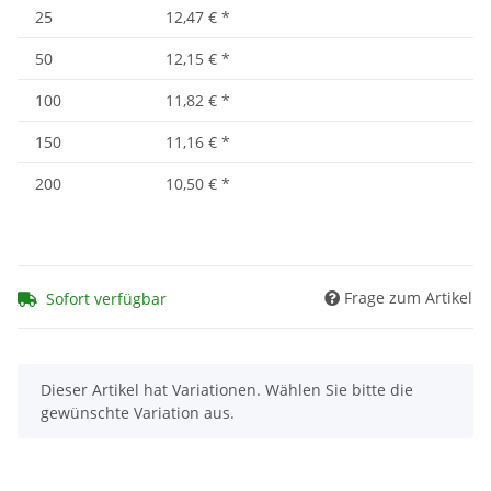
25
12,47 €
*
50
12,15 €
*
100
11,82 €
*
150
11,16 €
*
200
10,50 €
*
Frage zum Artikel
Sofort verfügbar
x
Dieser Artikel hat Variationen. Wählen Sie bitte die
gewünschte Variation aus.