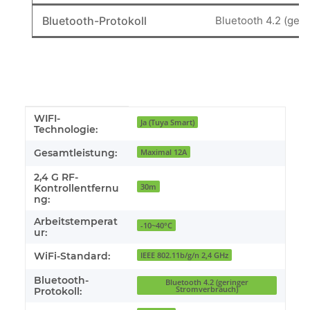
Bluetooth-Protokoll
Bluetooth 4.2 (ger
WIFI-
Produkteigenschaft
Wert
Ja (Tuya Smart)
Technologie:
Gesamtleistung:
Maximal 12A
2,4 G RF-
30m
Kontrollentfernu
ng:
Arbeitstemperat
-10~40°C
ur:
WiFi-Standard:
IEEE 802.11b/g/n 2,4 GHz
Bluetooth-
Bluetooth 4.2 (geringer
Stromverbrauch)
Protokoll: