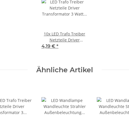
10x
LED Trafo Treiber
Netzteile Driver
Transformator 3 Watt
4,19 €
*
Leuchte 10-18 Volt
Ähnliche Artikel