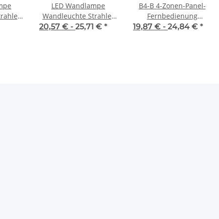
mpe
LED Wandlampe
B4-B 4-Zonen-Panel-
rahler
Wandleuchte Strahler
Fernbedienung
htung
Außenbeleuchtung 6W
(RGB+CCT)
20,57 € -
25,71 €
*
19,87 € -
24,84 €
*
 4000K
4000K