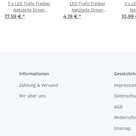
5 x LED Trafo Treiber
LED Trafo Treiber
3 x LED Trafo Treiber
Netzteile Driver
Netzteile Driver
Net
Transformator 3 Watt
Transformator 3 Watt
Trans
17,59 €
*
4,19 €
*
10,99
Leuchte 10-18 Volt
Leuchte 10-18 Volt
Leuc
Informationen
Gesetzlich
Zahlung & Versand
Impressu
Wir über uns
Datenschu
AGB
Widerrufs
Sitemap