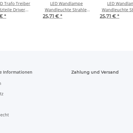
LED Wandlampe
LED Wandla
zteile Driver
Wandleuchte Strahler
Wandleuchte St
formator 3 Watt
Außenbeleuchtung
Außenbeleuc
 €
*
25,71 €
*
25,71 €
*
hte 10-18 Volt
Schwarz 6 Watt 4000K
Grau 6 Watt
e Informationen
Zahlung und Versand
m
tz
recht