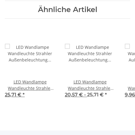
Ähnliche Artikel
LED Wandlampe
LED Wandlampe
Wandleuchte Strahler
Wandleuchte Strahler
Wan
Außenbeleuchtung Grau
Außenbeleuchtung 6W
A
25,71 €
*
20,57 € -
25,71 €
*
9,9
6 Watt 4000K
4000K