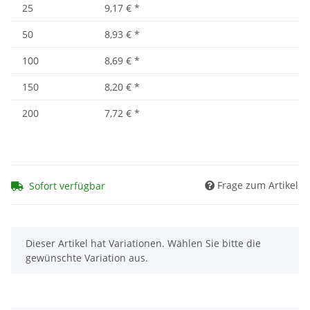
25
9,17 €
*
50
8,93 €
*
100
8,69 €
*
150
8,20 €
*
200
7,72 €
*
Frage zum Artikel
Sofort verfügbar
x
Dieser Artikel hat Variationen. Wählen Sie bitte die
gewünschte Variation aus.