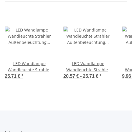
LED Wandlampe
LED Wandlampe
Wandleuchte Strahler
Wandleuchte Strahler
Wan
Außenbeleuchtung Weiß
Außenbeleuchtung 6W
Auße
25,71 €
*
20,57 € -
25,71 €
*
9,96
6 Watt 4000K
4000K