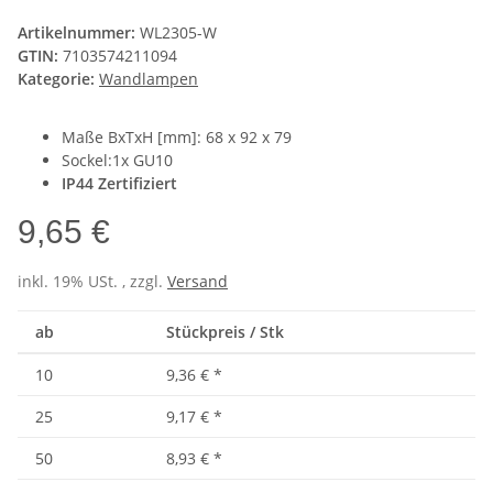
Artikelnummer:
WL2305-W
GTIN:
7103574211094
Kategorie:
Wandlampen
Maße BxTxH [mm]: 68 x 92 x 79
Sockel:1x GU10
IP44 Zertifiziert
9,65 €
inkl. 19% USt. , zzgl.
Versand
ab
Stückpreis / Stk
10
9,36 €
*
25
9,17 €
*
50
8,93 €
*