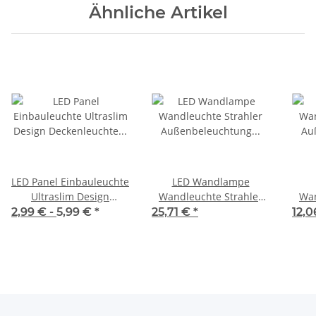
Ähnliche Artikel
LED Panel Einbauleuchte
LED Wandlampe
Ultraslim Design
Wandleuchte Strahler
Wan
Deckenleuchte Einbau
Außenbeleuchtung LED
A
2,99 € -
5,99 €
*
25,71 €
*
12,
Decken Lampe 230V
Weiß eckig 6 Watt 4000K