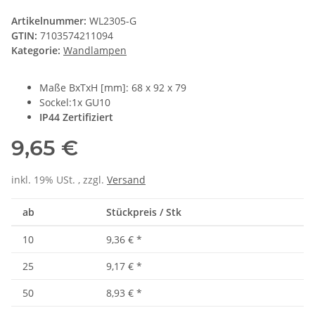
Artikelnummer:
WL2305-G
GTIN:
7103574211094
Kategorie:
Wandlampen
Maße BxTxH [mm]: 68 x 92 x 79
Sockel:1x GU10
IP44 Zertifiziert
9,65 €
inkl. 19% USt. , zzgl.
Versand
ab
Stückpreis / Stk
10
9,36 €
*
25
9,17 €
*
50
8,93 €
*