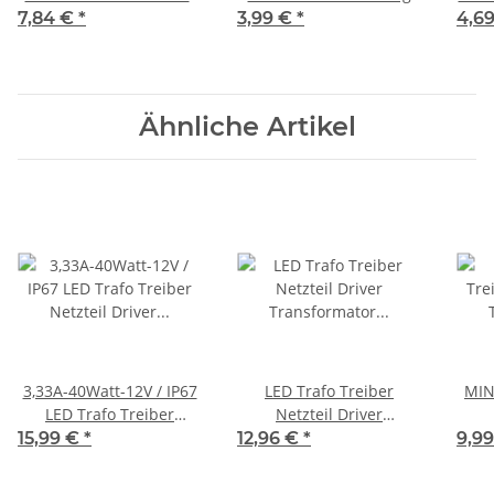
Schwarz
7,84 €
*
3,99 €
*
4,6
Ähnliche Artikel
3,33A-40Watt-12V / IP67
LED Trafo Treiber
MIN
LED Trafo Treiber
Netzteil Driver
Netzteil Driver
Transformator 2,5A-
Tr
15,99 €
*
12,96 €
*
9,9
Transformator
30watt-12V