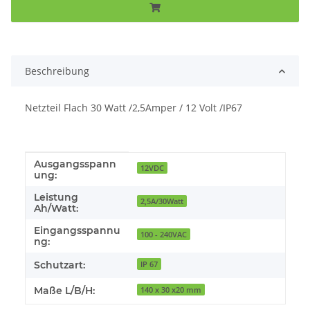
Beschreibung
Netzteil Flach 30 Watt /2,5Amper / 12 Volt /IP67
Ausgangsspann
Produkteigenschaft
Wert
12VDC
ung:
Leistung
2,5A/30Watt
Ah/Watt:
Eingangsspannu
100 - 240VAC
ng:
Schutzart:
IP 67
Maße L/B/H:
140 x 30 x20 mm