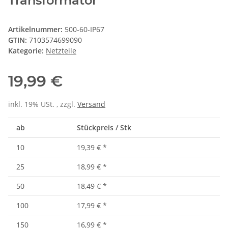
Transformator
Artikelnummer:
500-60-IP67
GTIN:
7103574699090
Kategorie:
Netzteile
19,99 €
inkl. 19% USt. , zzgl.
Versand
ab
Stückpreis / Stk
10
19,39 €
*
25
18,99 €
*
50
18,49 €
*
100
17,99 €
*
150
16,99 €
*