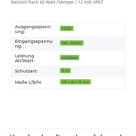
Netzteil Flach 60 Watt /5Amper / 12 Volt /IP67
Ausgangsspann
Produkteigenschaft
Wert
12VDC
ung:
Eingangsspannu
100 - 240VAC
ng:
Leistung
5A/60Watt
Ah/Watt:
Schutzart:
IP 67
Maße L/B/H:
185 x 40 x 22 mm