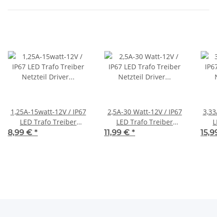
1,25A-15watt-12V / IP67
2,5A-30 Watt-12V / IP67
3,33
LED Trafo Treiber
LED Trafo Treiber
L
Netzteil Driver
Netzteil Driver
8,99 €
*
11,99 €
*
15,
Transformator
Transformator