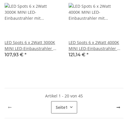
LED Spots 6 x 2Watt 3000K
LED Spots 6 x 2Watt 4000K
MINI LED-Einbaustrahler mit
MINI LED-Einbaustrahler mit
Wifi Controller Dimmbar
Wifi Controller Dimmbar
107,93 €
*
121,14 €
*
und 4 Zonen Fernbedienung
Artikel 1 - 20 von 45
Seite
1