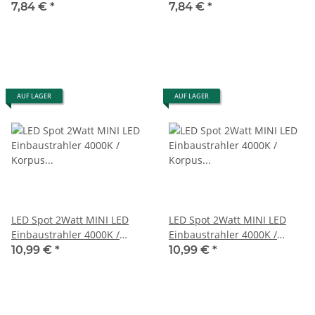
7,84 €
*
7,84 €
*
AUF LAGER
AUF LAGER
LED Spot 2Watt MINI LED
LED Spot 2Watt MINI LED
Einbaustrahler 4000K /
Einbaustrahler 4000K /
Korpus Grau / 230V
Korpus Weiß / 230V
10,99 €
*
10,99 €
*