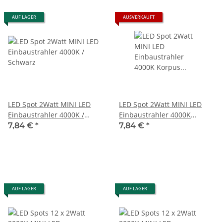
AUF LAGER
AUSVERKAUFT
LED Spot 2Watt MINI LED
LED Spot 2Watt MINI LED
Einbaustrahler 4000K /
Einbaustrahler 4000K
Schwarz
Korpus Weiß
7,84 €
*
7,84 €
*
AUF LAGER
AUF LAGER