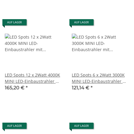
AUF LAGER
AUF LAGER
LED Spots 12 x 2Watt 4000K
LED Spots 6 x 2Watt 3000K
MINI LED-Einbaustrahler mit
MINI LED-Einbaustrahler mit
Wifi Controller Dimmbar
Wifi Controller Dimmbar
165,20 €
*
121,14 €
*
AUF LAGER
AUF LAGER