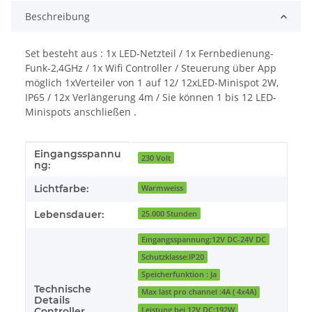
Beschreibung
Set besteht aus : 1x LED-Netzteil / 1x Fernbedienung-
Funk-2,4GHz / 1x Wifi Controller / Steuerung über App
möglich 1xVerteiler von 1 auf 12/ 12xLED-Minispot 2W,
IP65 / 12x Verlängerung 4m / Sie können 1 bis 12 LED-
Minispots anschließen .
Eingangsspannu
Produkteigenschaft
Wert
230 Volt
ng:
Lichtfarbe:
Warmweiss
Lebensdauer:
25.000 Stunden
Eingangsspannung:12V DC-24V DC
Schutzklasse:IP20
Speicherfunktion : Ja
Technische
Max last pro channel :4A ( 4x4A)
Details
Leistung bei 12V DC:192W
Controller