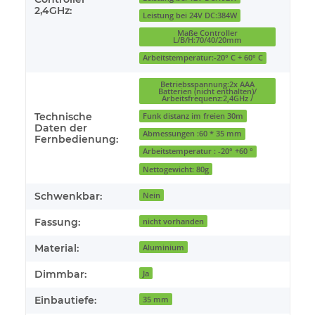
2,4GHz:
Leistung bei 24V DC:384W
Maße Controller
L/B/H:70/40/20mm
Arbeitstemperatur:-20° C + 60° C
Betriebsspannung:2x AAA
Batterien (nicht enthalten)/
Arbeitsfrequenz:2,4GHz /
Technische
Funk distanz im freien 30m
Daten der
Abmessungen :60 * 35 mm
Fernbedienung:
Arbeitstemperatur : -20° +60 °
Nettogewicht: 80g
Schwenkbar:
Nein
Fassung:
nicht vorhanden
Material:
Aluminium
Dimmbar:
Ja
Einbautiefe:
35 mm