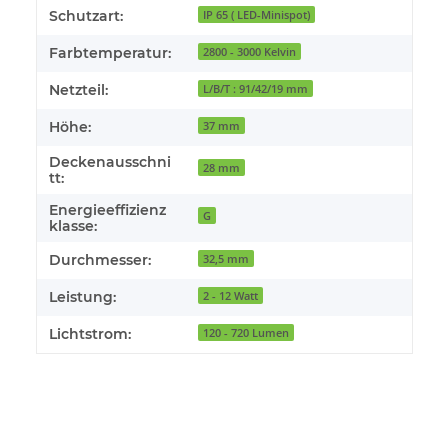
Schutzart:
IP 65 ( LED-Minispot)
Farbtemperatur:
2800 - 3000 Kelvin
Netzteil:
L/B/T : 91/42/19 mm
Höhe:
37 mm
Deckenausschni
28 mm
tt:
Energieeffizienz
G
klasse:
Durchmesser:
32,5 mm
Leistung:
2 - 12 Watt
Lichtstrom:
120 - 720 Lumen