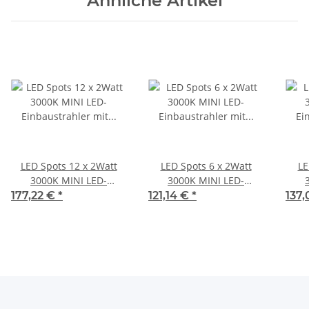
Ähnliche Artikel
LED Spots 12 x 2Watt
LED Spots 6 x 2Watt
LE
3000K MINI LED-
3000K MINI LED-
Einbaustrahler mit Wifi
Einbaustrahler mit Wifi
Einb
177,22 €
*
121,14 €
*
137
Controller Dimmbar
Controller Dimmbar
Co
Wand Panel