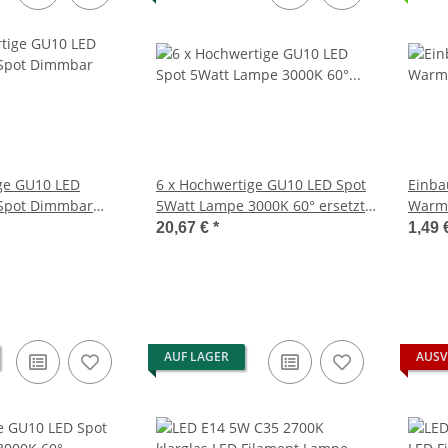
 LED
6 x Hochwertige GU10 LED Spot
Einba
Spot Dimmbar
5Watt Lampe 3000K 60° ersetzt
Warm
etzt 40W Hlg.
35W Hlg.
20,67 €
*
1,49 
AUF LAGER
AUSV