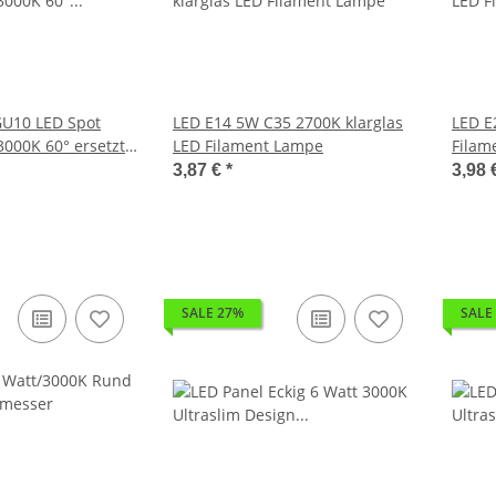
LED E14 5W C35 2700K klarglas
LED E27 5W 270
000K 60° ersetzt
LED Filament Lampe
Filam
3,87 €
*
3,98 
SALE 27%
SALE