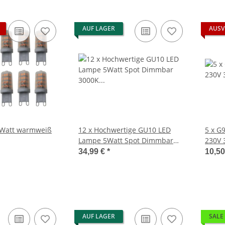
AUF LAGER
AUSV
 Watt warmweiß
12 x Hochwertige GU10 LED
5 x G
Lampe 5Watt Spot Dimmbar
230V 
3000K 60° ersetzt 40W Hlg.
34,99 €
*
10,5
AUF LAGER
SALE