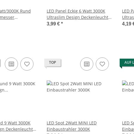
att/3000K Rund
LED Panel Eckig 6 Watt 3000K
LED P
messer
Ultraslim Design Deckenleuchte
Ultra
u Design Einbau
Einbau Decken Lampe 230V
Einba
3,99 €
*
4,19 
 230V
TOP
AUF 
d 9 Watt 3000K
LED Spot 2Watt MINI LED
LED S
ign Deckenleuchte
Einbaustrahler 3000K
Einba