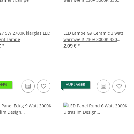
0K klarglas LED
LED Lampe G9 Ceramic 3 watt
ent Lampe
warmweiß 230V 3000K 330
Lumen
€
*
2,09 €
*
 44%
AUF LAGER