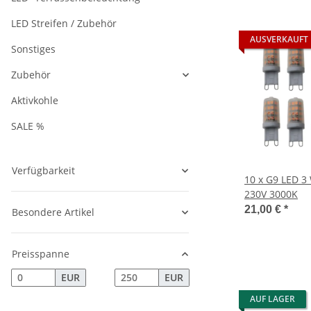
LED Streifen / Zubehör
AUSVERKAUFT
Sonstiges
Zubehör
Aktivkohle
SALE %
Verfügbarkeit
10 x G9 LED 3
230V 3000K
21,00 €
*
Besondere Artikel
Preisspanne
EUR
EUR
AUF LAGER