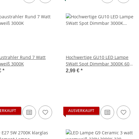
ustrahler Rund 7 Watt
Hochwertige GU10 LED Lampe
weiß 3000K
5Watt Spot Dimmbar 3000K 60°
ersetzt 40W Hlg.
€
*
2,99 €
*
ERKAUFT
AUSVERKAUFT