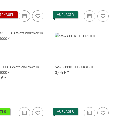
ERKAUFT
AUF LAGER
9 LED 3 Watt warmweiß
5W-3000K LED MODUL
3000K
3,05 €
*
0 €
*
 73%
AUF LAGER