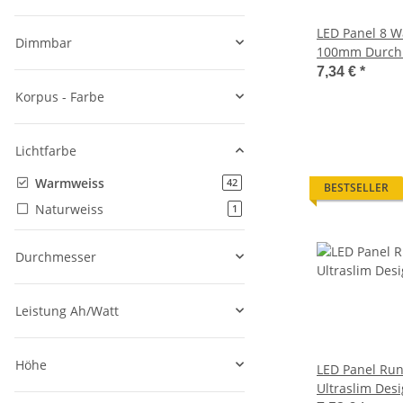
LED Panel 8 W
Dimmbar
100mm Durch
Warmweiss Ne
7,34 €
*
Decken Lampe
Korpus - Farbe
Lichtfarbe
Warmweiss
Artikel gefunden
42
BESTSELLER
Naturweiss
Artikel gefunden
1
Durchmesser
Leistung Ah/Watt
Höhe
LED Panel Run
Ultraslim Des