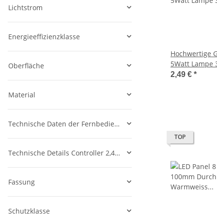
Lichtstrom
Energieeffizienzklasse
Hochwertige GU10 LED Spot
5Watt Lampe 3
Oberfläche
35W Hlg.
2,49 €
*
Material
Technische Daten der Fernbedienung
TOP
Technische Details Controller 2,4GHz
Fassung
Schutzklasse