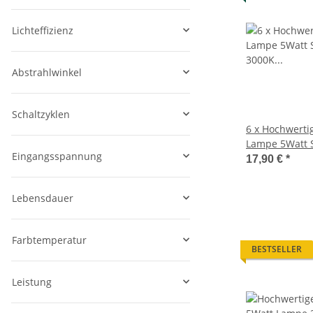
Lichteffizienz
Abstrahlwinkel
Schaltzyklen
6 x Hochwertige GU10
Lampe 5Watt 
Eingangsspannung
3000K 60° ers
17,90 €
*
Lebensdauer
Farbtemperatur
BESTSELLER
Leistung