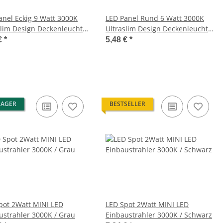
anel Eckig 9 Watt 3000K
LED Panel Rund 6 Watt 3000K
slim Design Deckenleuchte
Ultraslim Design Deckenleuchte
u Decken Lampe 230V
Einbau Decken Lampe 230V
€
*
5,48 €
*
LAGER
BESTSELLER
pot 2Watt MINI LED
LED Spot 2Watt MINI LED
ustrahler 3000K / Grau
Einbaustrahler 3000K / Schwarz