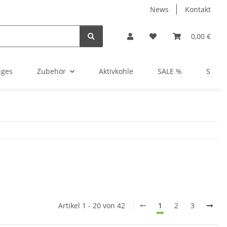
News
Kontakt
0,00 €
iges
Zubehör
Aktivkohle
SALE %
Show
Artikel 1 - 20 von 42
1
2
3