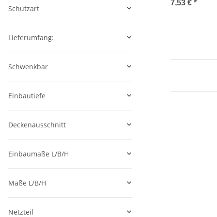
Einbau Decke
7,53 €
*
Schutzart
Lieferumfang:
Schwenkbar
Einbautiefe
Deckenausschnitt
Einbaumaße L/B/H
Maße L/B/H
Netzteil