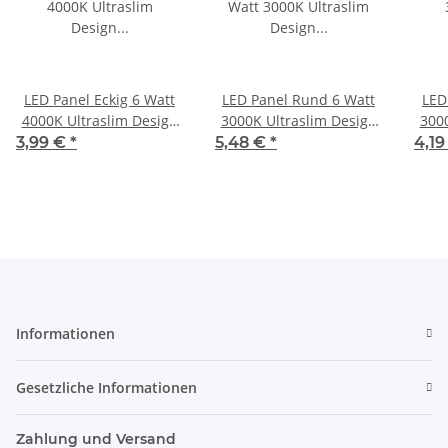
LED Panel Eckig 6 Watt
LED Panel Rund 6 Watt
LED
4000K Ultraslim Design
3000K Ultraslim Design
3000
Deckenleuchte Einbau
Deckenleuchte Einbau
Dec
3,99 €
*
5,48 €
*
4,1
Decken Lampe 230V
Decken Lampe 230V
De
Informationen
Gesetzliche Informationen
Zahlung und Versand