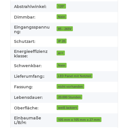
Abstrahlwinkel:
120°
Dimmbar:
Nein
Eingangsspannu
85 - 265V
ng:
Schutzart:
IP 20
Energieeffizienz
A++
klasse:
Schwenkbar:
Nein
Lieferumfang::
LED Panel mit Netzteil
Fassung:
nicht vorhanden
Lebensdauer:
20.000 Stunden
Oberfläche:
weiß lackiert
Einbaumaße
105 mm x 105 mm x 27 mm
L/B/H: