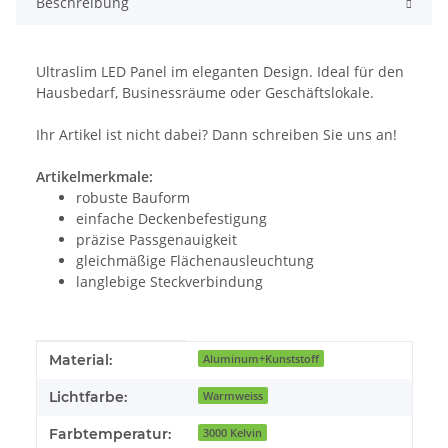
Beschreibung
Ultraslim LED Panel im eleganten Design. Ideal für den
Hausbedarf, Businessräume oder Geschäftslokale.
Ihr Artikel ist nicht dabei? Dann schreiben Sie uns an!
Artikelmerkmale:
robuste Bauform
einfache Deckenbefestigung
präzise Passgenauigkeit
gleichmäßige Flächenausleuchtung
langlebige Steckverbindung
Produkteigenschaft
Wert
Material:
Aluminum+Kunststoff
Lichtfarbe:
Warmweiss
Farbtemperatur:
3000 Kelvin