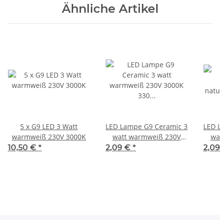
Ähnliche Artikel
5 x G9 LED 3 Watt
LED Lampe G9 Ceramic 3
LED 
warmweiß 230V 3000K
watt warmweiß 230V
wa
3000K 330 Lumen
4
10,50 €
*
2,09 €
*
2,0