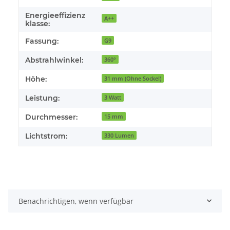
Energieeffizienz
A++
klasse:
Fassung:
G9
Abstrahlwinkel:
360°
Höhe:
31 mm (Ohne Sockel)
Leistung:
3 Watt
Durchmesser:
15 mm
Lichtstrom:
330 Lumen
Benachrichtigen, wenn verfügbar