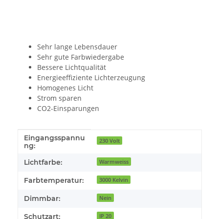
Sehr lange Lebensdauer
Sehr gute Farbwiedergabe
Bessere Lichtqualität
Energieeffiziente Lichterzeugung
Homogenes Licht
Strom sparen
CO2-Einsparungen
Eingangsspannu
Produkteigenschaft
Wert
230 Volt
ng:
Lichtfarbe:
Warmweiss
Farbtemperatur:
3000 Kelvin
Dimmbar:
Nein
Schutzart:
IP 20