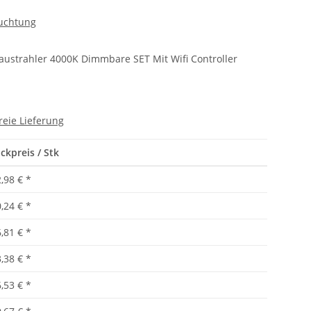
uchtung
ustrahler 4000K Dimmbare SET Mit Wifi Controller
reie Lieferung
ckpreis / Stk
,98 €
*
,24 €
*
,81 €
*
,38 €
*
,53 €
*