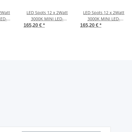
2Watt
LED Spots 12 x 2Watt
LED Spots 12 x 2Watt
LED-
3000K MINI LED-
3000K MINI LED-
it Wifi
Einbaustrahler mit Wifi
Einbaustrahler mit Wifi
165,20 €
*
165,20 €
*
mmbar
Controller Dimmbar
Controller Dimmbar
en
ung