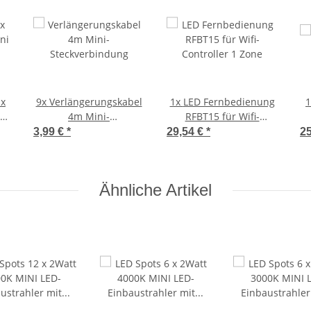
1x
9x
Verlängerungskabel
1x
LED Fernbedienung
ni
4m Mini-
RFBT15 für Wifi-
Steckverbindung
Controller 1 Zone
3,99 €
*
29,54 €
*
2
Ähnliche Artikel