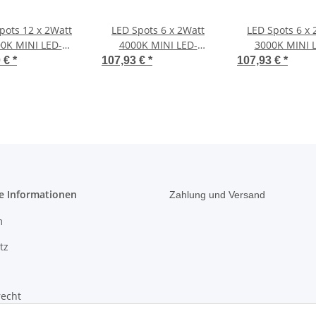
pots 12 x 2Watt
LED Spots 6 x 2Watt
LED Spots 6 x 
0K MINI LED-
4000K MINI LED-
3000K MINI 
strahler mit Wifi
Einbaustrahler mit Wifi
Einbaustrahler m
0 €
*
107,93 €
*
107,93 €
*
roller Dimmbar
Controller Dimmbar
Controller Di
und 4 Zonen
und 4 Zon
Fernbedienung
Fernbedien
e Informationen
Zahlung und Versand
m
tz
recht