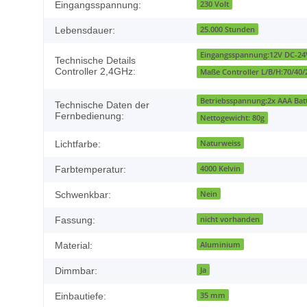
Produkteigenschaft
Wert
230 Volt
Eingangsspannung:
25.000 Stunden
Lebensdauer:
Eingangsspannung:12V DC-24
Technische Details
Controller 2,4GHz:
Maße Controller L/B/H:70/4
Betriebsspannung:2x AAA Batte
Technische Daten der
Fernbedienung:
Nettogewicht: 80g
Naturweiss
Lichtfarbe:
4000 Kelvin
Farbtemperatur:
Nein
Schwenkbar:
nicht vorhanden
Fassung:
Aluminium
Material:
Ja
Dimmbar:
35 mm
Einbautiefe: