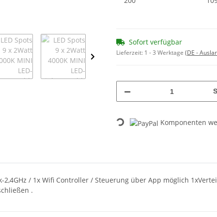
200
109
Sofort verfügbar
Lieferzeit:
1 - 3 Werktage
(DE - Ausla
S
Komponenten wer
Loading...
-2,4GHz / 1x Wifi Controller / Steuerung über App möglich 1xVertei
chließen .