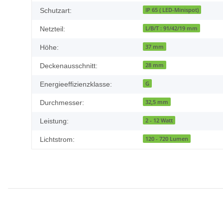
IP 65 ( LED-Minispot)
Schutzart:
L/B/T : 91/42/19 mm
Netzteil:
37 mm
Höhe:
28 mm
Deckenausschnitt:
G
Energieeffizienzklasse:
32,5 mm
Durchmesser:
2 - 12 Watt
Leistung:
120 - 720 Lumen
Lichtstrom: