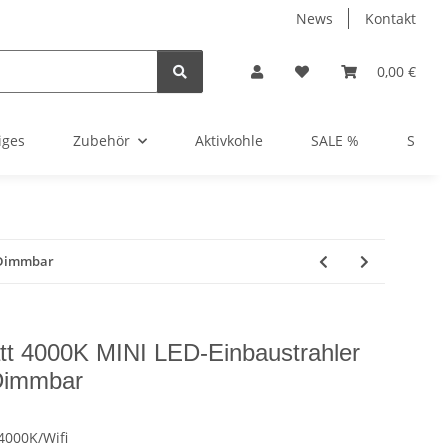
News
Kontakt
0,00 €
iges
Zubehör
Aktivkohle
SALE %
Show
r Dimmbar
tt 4000K MINI LED-Einbaustrahler
 Dimmbar
/4000K/Wifi