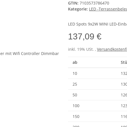
GTIN:
7103573786470
Kategorie:
LED -Terrassenbele
LED Spots 9x2W MINI LED-Einba
137,09 €
inkl. 19% USt. ,
Versandkostenf
ab
Stü
10
132
25
130
50
126
100
123
150
116