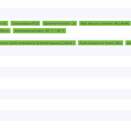
V DC
Schutzklasse:IP20
Speicherfunktion : Ja
Max last pro channel :4A ( 4x4A)
0/20mm
Arbeitstemperatur:-20° C + 60° C
rien (nicht enthalten)/ Arbeitsfrequenz:2,4GHz /
Funk distanz im freien 30m
Ab