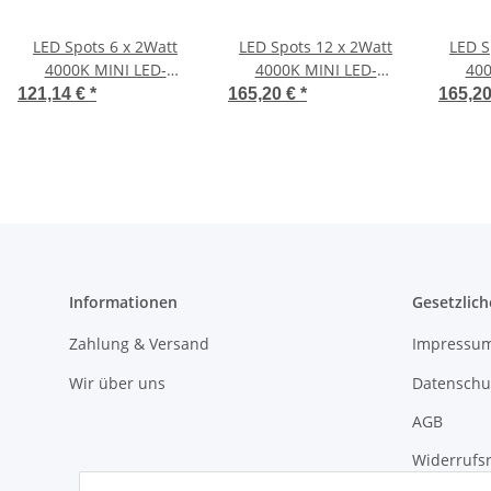
LED Spots 6 x 2Watt
LED Spots 12 x 2Watt
LED S
4000K MINI LED-
4000K MINI LED-
400
Einbaustrahler mit Wifi
Einbaustrahler mit Wifi
Einbau
121,14 €
*
165,20 €
*
165,2
Controller Dimmbar
Controller Dimmbar
Cont
Informationen
Gesetzlich
Zahlung & Versand
Impressu
Wir über uns
Datenschu
AGB
Widerrufs