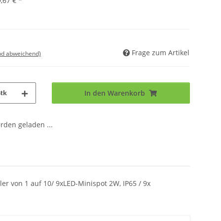
,67 €
*
Frage zum Artikel
nd abweichend)
In den Warenkorb
tk
den geladen ...
ler von 1 auf 10/ 9xLED-Minispot 2W, IP65 / 9x