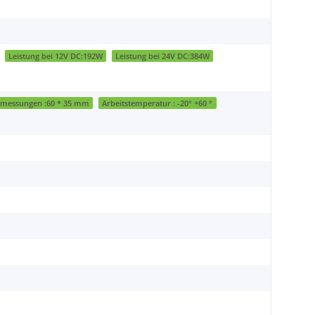
Leistung bei 12V DC:192W
Leistung bei 24V DC:384W
messungen :60 * 35 mm
Arbeitstemperatur : -20° +60 °