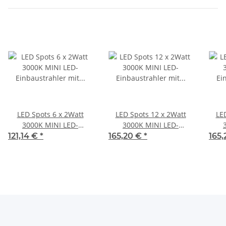
LED Spots 6 x 2Watt
LED Spots 12 x 2Watt
LE
3000K MINI LED-
3000K MINI LED-
Einbaustrahler mit Wifi
Einbaustrahler mit Wifi
Einb
121,14 €
*
165,20 €
*
165
Controller Dimmbar
Controller Dimmbar
Co