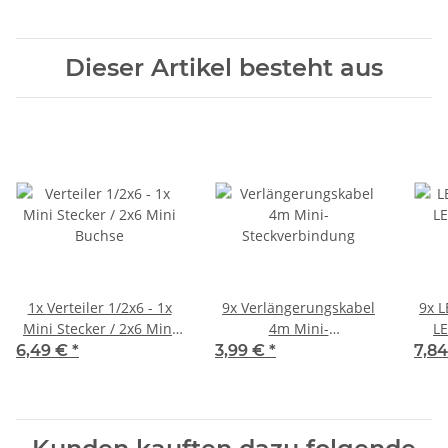
Dieser Artikel besteht aus
1x
Verteiler 1/2x6 - 1x
9x
Verlängerungskabel
9x
L
Mini Stecker / 2x6 Mini
4m Mini-
LE
Buchse
Steckverbindung
6,49 €
*
3,99 €
*
7,8