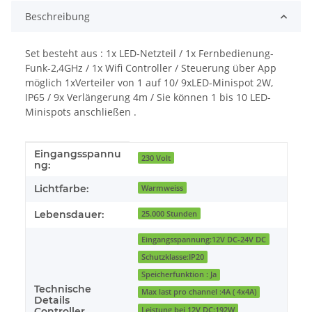
Beschreibung
Set besteht aus : 1x LED-Netzteil / 1x Fernbedienung-
Funk-2,4GHz / 1x Wifi Controller / Steuerung über App
möglich 1xVerteiler von 1 auf 10/ 9xLED-Minispot 2W,
IP65 / 9x Verlängerung 4m / Sie können 1 bis 10 LED-
Minispots anschließen .
Eingangsspannu
Produkteigenschaft
Wert
230 Volt
ng:
Lichtfarbe:
Warmweiss
Lebensdauer:
25.000 Stunden
Eingangsspannung:12V DC-24V DC
Schutzklasse:IP20
Speicherfunktion : Ja
Technische
Max last pro channel :4A ( 4x4A)
Details
Leistung bei 12V DC:192W
Controller