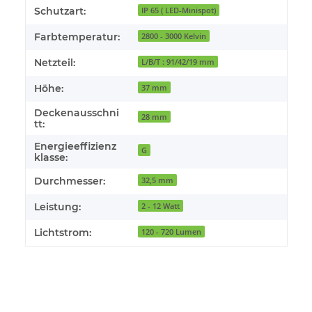
Schutzart:
IP 65 ( LED-Minispot)
Farbtemperatur:
2800 - 3000 Kelvin
Netzteil:
L/B/T : 91/42/19 mm
Höhe:
37 mm
Deckenausschni
28 mm
tt:
Energieeffizienz
G
klasse:
Durchmesser:
32,5 mm
Leistung:
2 - 12 Watt
Lichtstrom:
120 - 720 Lumen