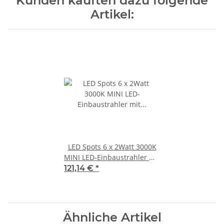
Kunden kauften dazu folgende
Artikel:
LED Spots 6 x 2Watt 3000K
MINI LED-Einbaustrahler mit
Wifi Controller Dimmbar
121,14 €
*
Ähnliche Artikel