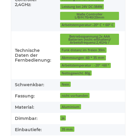
2,4GHz:
Leistung bei 24V DC:384W
Maße Controller
L/B/H:70/40/20mm
Arbeitstemperatur:-20° C + 60° C
Betriebsspannung:2x AAA
Batterien (nicht enthalten)/
Arbeitsfrequenz:2,4GHz /
Technische
Funk distanz im freien 30m
Daten der
Abmessungen :60 * 35 mm
Fernbedienung:
Arbeitstemperatur : -20° +60 °
Nettogewicht: 80g
Schwenkbar:
Nein
Fassung:
nicht vorhanden
Material:
Aluminium
Dimmbar:
Ja
Einbautiefe:
35 mm