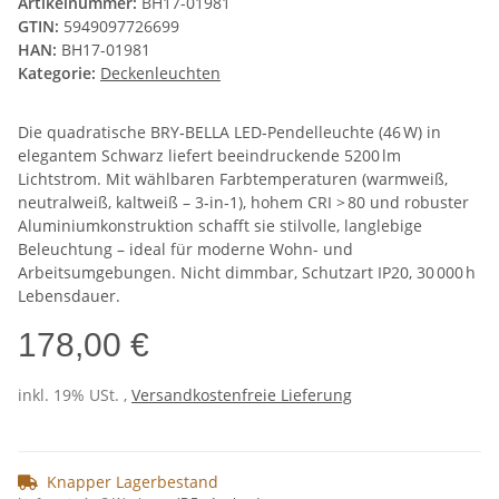
Artikelnummer:
BH17-01981
GTIN:
5949097726699
HAN:
BH17-01981
Kategorie:
Deckenleuchten
Die quadratische BRY‑BELLA LED‑Pendelleuchte (46 W) in
elegantem Schwarz liefert beeindruckende 5200 lm
Lichtstrom. Mit wählbaren Farbtemperaturen (warmweiß,
neutralweiß, kaltweiß – 3‑in‑1), hohem CRI > 80 und robuster
Aluminiumkonstruktion schafft sie stilvolle, langlebige
Beleuchtung – ideal für moderne Wohn- und
Arbeitsumgebungen. Nicht dimmbar, Schutzart IP20, 30 000 h
Lebensdauer.
178,00 €
inkl. 19% USt. ,
Versandkostenfreie Lieferung
Knapper Lagerbestand