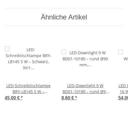
Ähnliche Artikel
LED-Schreibtischlampe
LED-Downlight 9 W
LED 
BRY-LB145 5 W –
BD01-10180 – rund Ø90
16 
Schwarz, 3in1 CCT,
mm, 3in1 CCT, IP54,
45,00 €
*
8,60 €
*
54,0
dimmbar, Wireless
Weiß/Schwarz
Mo
Charging