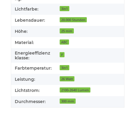
Lichtfarbe:
3in1
Lebensdauer:
20.000 Stunden
Höhe:
25 mm
Material:
ABC
Energieeffizienz
F
klasse:
Farbtemperatur:
3in1
Leistung:
26 Watt
Lichtstrom:
2100-2640 Lumen
Durchmesser:
300 mm