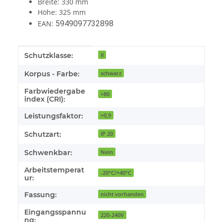
Breite: 330 mm
Höhe: 325 mm
EAN:
5949097732898
Produkteigenschaft
Wert
Schutzklasse:
II
Korpus - Farbe:
schwarz
Farbwiedergabe
>80
index (CRI):
Leistungsfaktor:
>0,9
Schutzart:
IP 20
Schwenkbar:
Nein
Arbeitstemperat
-20°C/+40°C
ur:
Fassung:
nicht vorhanden
Eingangsspannu
220-240V
ng: