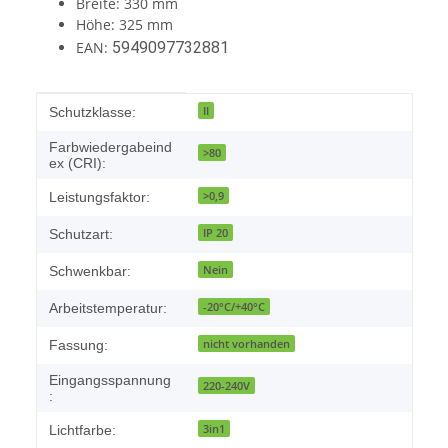
Breite: 330 mm
Höhe: 325 mm
EAN:
5949097732881
Produkteigenschaft
Wert
II
Schutzklasse:
Farbwiedergabeind
>80
ex (CRI):
>0,9
Leistungsfaktor:
IP 20
Schutzart:
Nein
Schwenkbar:
-20°C/+40°C
Arbeitstemperatur:
nicht vorhanden
Fassung:
Eingangsspannung
220-240V
:
3in1
Lichtfarbe: