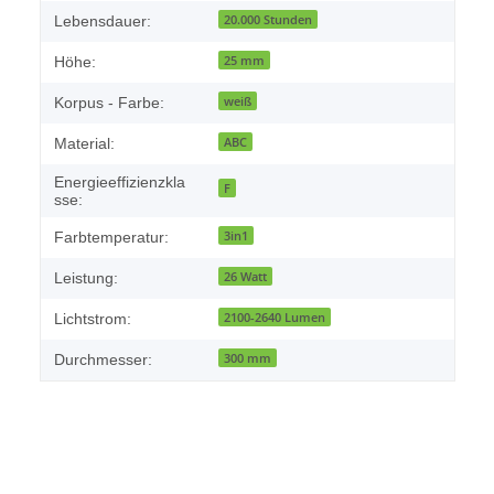
20.000 Stunden
Lebensdauer:
25 mm
Höhe:
weiß
Korpus - Farbe:
ABC
Material:
Energieeffizienzkla
F
sse:
3in1
Farbtemperatur:
26 Watt
Leistung:
2100-2640 Lumen
Lichtstrom:
300 mm
Durchmesser: