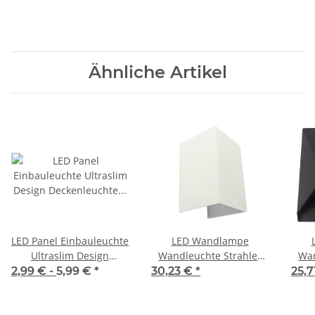
Ähnliche Artikel
LED Panel Einbauleuchte
LED Wandlampe
Ultraslim Design
Wandleuchte Strahler
Wan
Deckenleuchte Einbau
Außenbeleuchtung LED
A
2,99 € -
5,99 €
*
30,23 €
*
25,7
Decken Lampe 230V
Weiß eckig 6 Watt 4000K