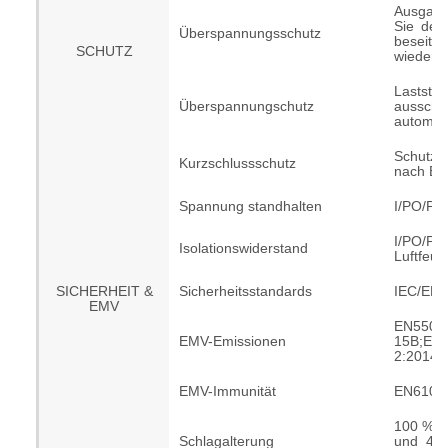
Ausgan
Sie den
Überspannungsschutz
beseitig
SCHUTZ
wiederhe
Lasts
Überspannungschutz
ausscha
automati
Schutza
Kurzschlussschutz
nach Be
Spannung standhalten
I/PO/P
I/PO/P:
Isolationswiderstand
Luftfeuch
SICHERHEIT &
Sicherheitsstandards
IEC/EN
EMV
EN5
EMV-Emissionen
15B;EN6
2:2014;
EMV-Immunität
EN61000
100 % de
Schlagalterung
und 4 S