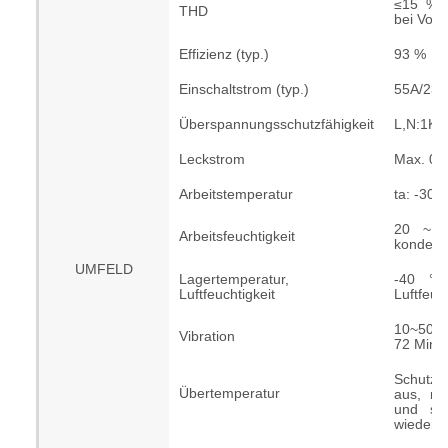
≤15 % 
THD
bei Volll
Effizienz (typ.)
93 %
Einschaltstrom (typ.)
55A/23
Überspannungsschutzfähigkeit
L,N:1KV
Leckstrom
Max. 0,
Arbeitstemperatur
ta: -30°
20 ~ 95
Arbeitsfeuchtigkeit
kondens
UMFELD
Lagertemperatur,
-40 °C
Luftfeuchtigkeit
Luftfeuch
10~500 
Vibration
72 Min.
Schutza
Übertemperatur
aus, na
und sc
wiederhe