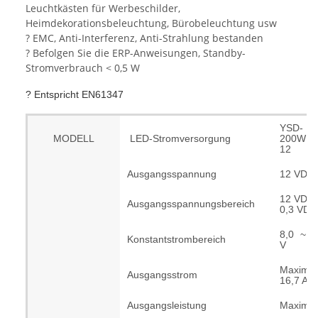
Leuchtkästen für Werbeschilder,
Heimdekorationsbeleuchtung, Bürobeleuchtung usw
? EMC, Anti-Interferenz, Anti-Strahlung bestanden
? Befolgen Sie die ERP-Anweisungen, Standby-
Stromverbrauch < 0,5 W
? Entspricht EN61347
YSD-
MODELL
LED-Stromversorgung
200WUF
12
Ausgangsspannung
12 VDC
12 VDC 
Ausgangsspannungsbereich
0,3 VDC
8,0 ~ 1
Konstantstrombereich
V
Maximal
Ausgangsstrom
16,7 A
Ausgangsleistung
Maxima