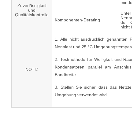
mindeste
Zuverlässigkeit
und
Unter 
Qualitätskontrolle
Nennauf
Komponenten-Derating
der Kom
nicht üb
1. Alle nicht ausdrücklich genannten P
Nennlast und 25 °C Umgebungstemperat
2. Testmethode für Welligkeit und Rausc
Kondensatoren parallel am Anschlus
NOTIZ
Bandbreite.
3. Stellen Sie sicher, dass das Netztei
Umgebung verwendet wird.