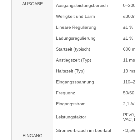
AUSGABE
Ausgangsleistungsbereich
0~200W
Welligkeit und Lärm
≤300mV
Lineare Regulierung
±1 %
Ladungsregulierung
±1 %
Startzeit (typisch)
600 ms/
Anstiegszeit (Typ)
11 ms/2
Haltezeit (Typ)
19 ms/2
Eingangsspannung
110–27
Frequenz
50/60Hz
Eingangsstrom
2,1 A/11
PF>0,95
Leistungsfaktor
VAC, bei 
Stromverbrauch im Leerlauf
<0,5W
EINGANG