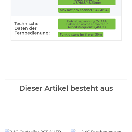
L/B/H:85/45/23mm
Max last pro channel :6A ( 4x6A)
Betriebsspannung:2x AAA
Technische
Batterien (nicht enthalten)/
Arbeitsfrequenz:2,4GHz /
Daten der
Fernbedienung:
Funk distanz im freien 30m
Dieser Artikel besteht aus