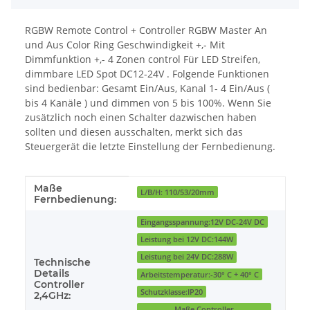
RGBW Remote Control + Controller RGBW Master An
und Aus Color Ring Geschwindigkeit +,- Mit
Dimmfunktion +,- 4 Zonen control Für LED Streifen,
dimmbare LED Spot DC12-24V . Folgende Funktionen
sind bedienbar: Gesamt Ein/Aus, Kanal 1- 4 Ein/Aus (
bis 4 Kanäle ) und dimmen von 5 bis 100%. Wenn Sie
zusätzlich noch einen Schalter dazwischen haben
sollten und diesen ausschalten, merkt sich das
Steuergerät die letzte Einstellung der Fernbedienung.
Maße
Produkteigenschaft
Wert
L/B/H: 110/53/20mm
Fernbedienung:
Eingangsspannung:12V DC-24V DC
Leistung bei 12V DC:144W
Leistung bei 24V DC:288W
Technische
Details
Arbeitstemperatur:-30° C + 40° C
Controller
Schutzklasse:IP20
2,4GHz:
Maße Controller