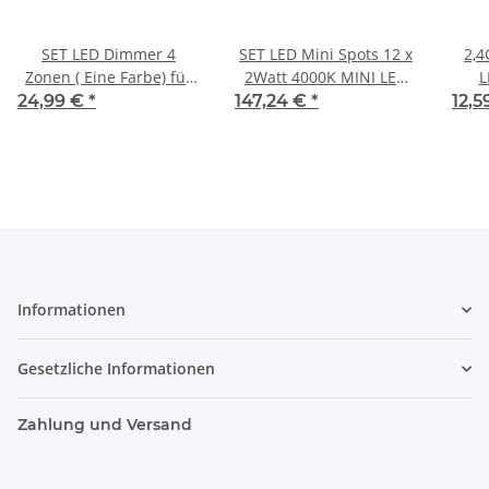
SET LED Dimmer 4
SET LED Mini Spots 12 x
2,4
Zonen ( Eine Farbe) für
2Watt 4000K MINI LED
L
LED Streifen , Minispots
Einbaustrahler Dimmbar
24,99 €
*
147,24 €
*
12,5
DC12 - 24V
Informationen
Gesetzliche Informationen
Zahlung und Versand