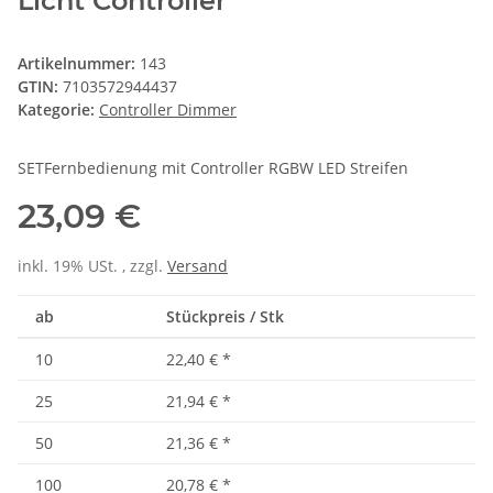
Licht Controller
Artikelnummer:
143
GTIN:
7103572944437
Kategorie:
Controller Dimmer
SETFernbedienung mit Controller RGBW LED Streifen
23,09 €
inkl. 19% USt. , zzgl.
Versand
ab
Stückpreis / Stk
10
22,40 €
*
25
21,94 €
*
50
21,36 €
*
100
20,78 €
*