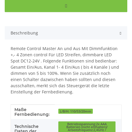
Beschreibung
Remote Control Master An und Aus Mit Dimmfunktion
+,- 4 Zonen control Für LED Streifen, dimmbare LED
Spot DC12-24V . Folgende Funktionen sind bedienbar:
Gesamt Ein/Aus, Kanal 1- 4 Ein/Aus ( bis 4 Kanäle ) und
dimmen von 5 bis 100%. Wenn Sie zusätzlich noch
einen Schalter dazwischen haben sollten und diesen
ausschalten, merkt sich das Steuergerät die letzte
Einstellung der Fernbedienung.
Maße
Produkteigenschaft
Wert
L/B/H: 110/53/20mm
Fernbedienung:
Betriebsspannung:2x AAA
Technische
Batterien (nicht enthalten)/
Arbeitsfrequenz:2,4GHz /
Daten der