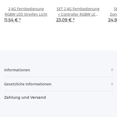
2,4G Fernbedienung
SET 2,4G Fernbedienung
S
RGBW LED Streifen Licht
+ Controller RGBW LED
Zone
Streifen Licht Controller
LED 
11,54 €
*
23,09 €
*
24,
Informationen
Gesetzliche Informationen
Zahlung und Versand