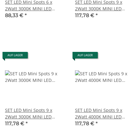
SET LED Mini Spots 6 x
SET LED Mini Spots 9 x
2Watt 3000K MINI LED
2Watt 3000K MINI LED
Einbaustrahler Weiß
Einbaustrahler Dimmbar
88,33 €
*
117,78 €
*
Dimmbar
AUF LAGER
AUF LAGER
SET LED Mini Spots 9 x
SET LED Mini Spots 9 x
2Watt 3000K MINI LED
2Watt 4000K MINI LED
Einbaustrahler Dimmbar
Einbaustrahler Dimmbar
117,78 €
*
117,78 €
*