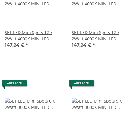
SET LED Mini Spots 12 x
SET LED Mini Spots 12 x
2Watt 4000K MINI LED
2Watt 4000K MINI LED
Einbaustrahler Dimmbar
Einbaustrahler Dimmbar
147,24 €
*
147,24 €
*
AUF LAGER
AUF LAGER