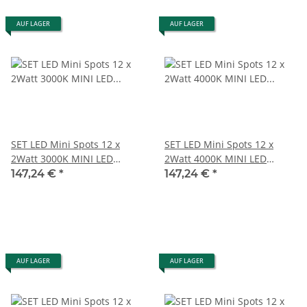
AUF LAGER
AUF LAGER
SET LED Mini Spots 12 x
SET LED Mini Spots 12 x
2Watt 3000K MINI LED
2Watt 4000K MINI LED
Einbaustrahler Weiß
Einbaustrahler Dimmbar
147,24 €
*
147,24 €
*
Dimmbar
AUF LAGER
AUF LAGER