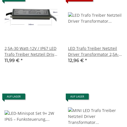
2,5A-30 Watt-12V / IP67 LED
LED Trafo Treiber Netzteil
Trafo Treiber Netzteil Driver
Driver Transformator 2,5A-
Transformator
30watt-12V
11,99 €
*
12,96 €
*
AUF LAGER
AUF LAGER