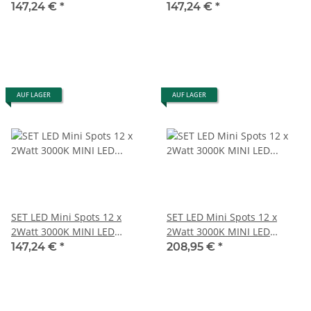
Einbaustrahler Dimmbar
Einbaustrahler Dimmbar
147,24 €
*
147,24 €
*
AUF LAGER
AUF LAGER
SET LED Mini Spots 12 x
SET LED Mini Spots 12 x
2Watt 3000K MINI LED
2Watt 3000K MINI LED
Einbaustrahler Dimmbar
Einbaustrahler Dimmbar #1
147,24 €
*
208,95 €
*