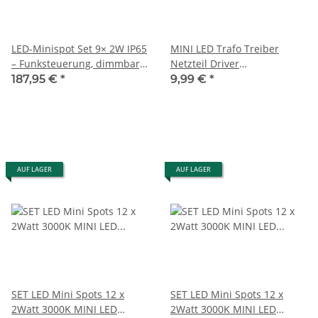
LED-Minispot Set 9× 2W IP65
MINI LED Trafo Treiber
– Funksteuerung, dimmbar,
Netzteil Driver
erweiterbar bis 10 Spots #1
Transformator 2,5A-30watt-
187,95 €
*
9,99 €
*
12VDC
AUF LAGER
AUF LAGER
SET LED Mini Spots 12 x
SET LED Mini Spots 12 x
2Watt 3000K MINI LED
2Watt 3000K MINI LED