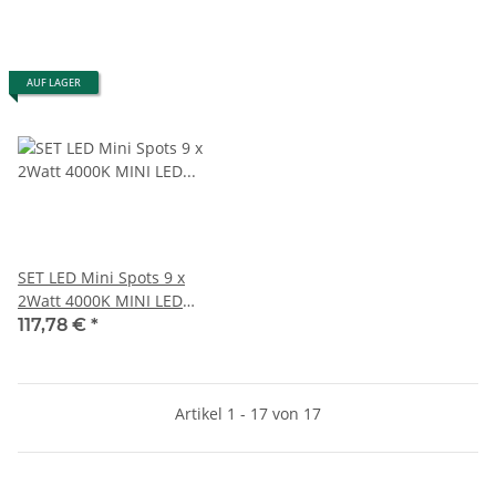
AUF LAGER
SET LED Mini Spots 9 x
2Watt 4000K MINI LED
Einbaustrahler Dimmbar
117,78 €
*
Artikel 1 - 17 von 17