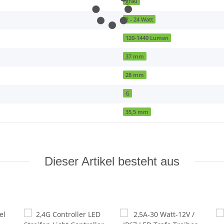
grau
2 - 24 Watt
120-1440 Lumen
37 mm
28 mm
G
35,5 mm
Dieser Artikel besteht aus