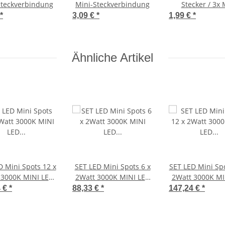
Steckverbindung
Mini-Steckverbindung
Stecker / 3x 
Buchse
*
3,09 €
*
1,99 €
*
Ähnliche Artikel
D Mini Spots 12 x
SET LED Mini Spots 6 x
SET LED Mini Spo
 3000K MINI LED
2Watt 3000K MINI LED
2Watt 3000K MI
nbaustrahler
Einbaustrahler Weiß
Einbaustrahle
4 €
*
88,33 €
*
147,24 €
*
Dimmbar
Dimmbar
Dimmbar