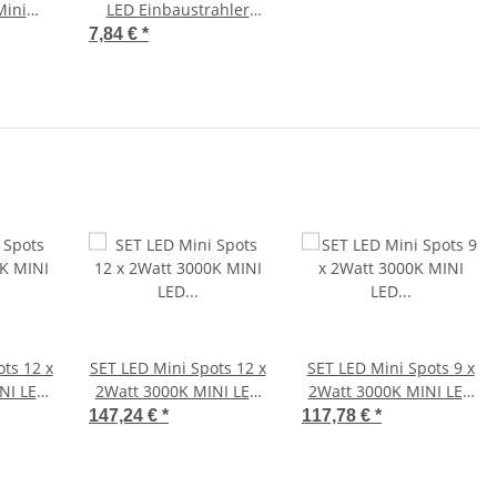
Mini
LED Einbaustrahler
3000K / Grau
7,84 €
*
ts 12 x
SET LED Mini Spots 12 x
SET LED Mini Spots 9 x
NI LED
2Watt 3000K MINI LED
2Watt 3000K MINI LED
r Weiß
Einbaustrahler
Einbaustrahler
147,24 €
*
117,78 €
*
Dimmbar
Dimmbar