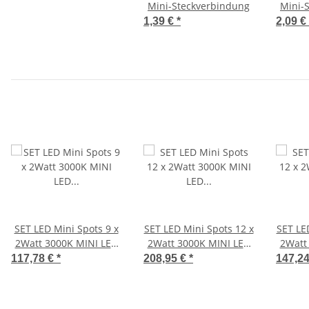
Mini-Steckverbindung
Mini-
1,39 €
*
2,09 €
SET LED Mini Spots 9 x
SET LED Mini Spots 12 x
SET LE
2Watt 3000K MINI LED
2Watt 3000K MINI LED
2Watt
Einbaustrahler
Einbaustrahler
Ei
117,78 €
*
208,95 €
*
147,2
Dimmbar
Dimmbar #1