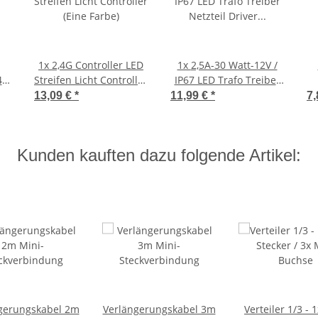
1x
2,4G Controller LED
1x
2,5A-30 Watt-12V /
 4m
Streifen Licht Controller
IP67 LED Trafo Treiber
ng
(Eine Farbe)
Netzteil Driver
E
13,09 €
*
11,99 €
*
7,
Transformator
Kunden kauften dazu folgende Artikel:
gerungskabel 2m
Verlängerungskabel 3m
Verteiler 1/3 - 