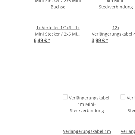
1x
Verteiler 1/2x6 - 1x
12x
Mini Stecker / 2x6 Mini
Verlängerungskabel
Buchse
Mini-Steckverbindu
6,49 €
*
3,99 €
*
Verlängerungskabel 1m
Verlän