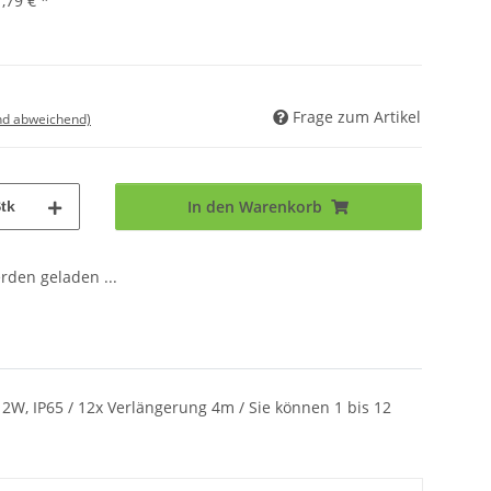
,79 €
*
Frage zum Artikel
nd abweichend)
In den Warenkorb
tk
den geladen ...
t 2W, IP65 / 12x Verlängerung 4m / Sie können 1 bis 12