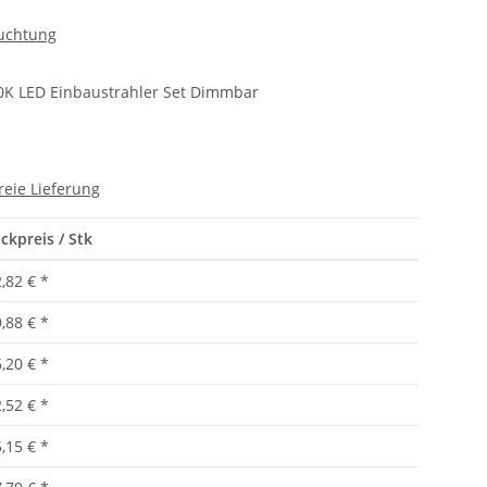
uchtung
00K LED Einbaustrahler Set Dimmbar
reie Lieferung
ckpreis / Stk
,82 €
*
,88 €
*
,20 €
*
,52 €
*
,15 €
*