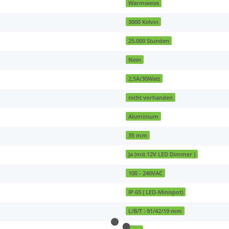
Warmweiss
3000 Kelvin
25.000 Stunden
Nein
2,5A/30Watt
nicht vorhanden
Aluminium
35 mm
Ja (mit 12V LED Dimmer )
100 - 240VAC
IP 65 ( LED-Minispot)
L/B/T : 91/42/19 mm