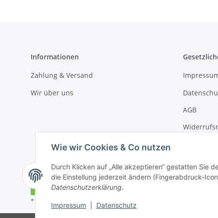
Informationen
Gesetzlich
Zahlung & Versand
Impressu
Wir über uns
Datenschu
AGB
Widerrufs
Sitemap
Wie wir Cookies & Co nutzen
Durch Klicken auf „Alle akzeptieren“ gestatten Sie 
die Einstellung jederzeit ändern (Fingerabdruck-Icon 
Vertrag widerrufen
Datenschutzerklärung
.
* Alle Preise inkl. gesetzlicher USt., zzgl.
Versand
Impressum
|
Datenschutz