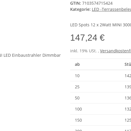
GTIN:
7103574715424
Kategorie:
LED -Terrassenbele
LED Spots 12 x 2Watt MINI 30
147,24 €
inkl. 19% USt. ,
Versandkostenf
ab
Stü
10
142
25
139
50
136
100
132
150
125