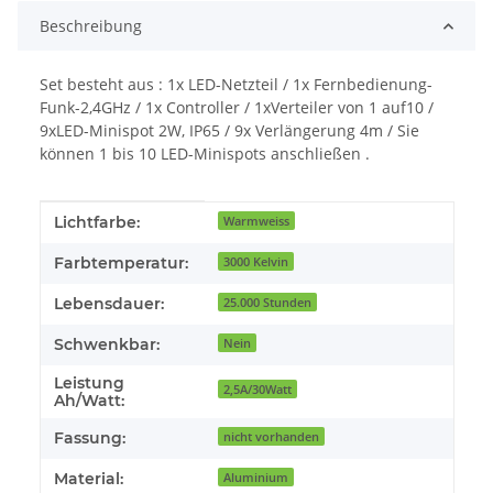
Beschreibung
Set besteht aus : 1x LED-Netzteil / 1x Fernbedienung-
Funk-2,4GHz / 1x Controller / 1xVerteiler von 1 auf10 /
9xLED-Minispot 2W, IP65 / 9x Verlängerung 4m / Sie
können 1 bis 10 LED-Minispots anschließen .
Produkteigenschaft
Wert
Lichtfarbe:
Warmweiss
Farbtemperatur:
3000 Kelvin
Lebensdauer:
25.000 Stunden
Schwenkbar:
Nein
Leistung
2,5A/30Watt
Ah/Watt:
Fassung:
nicht vorhanden
Material:
Aluminium