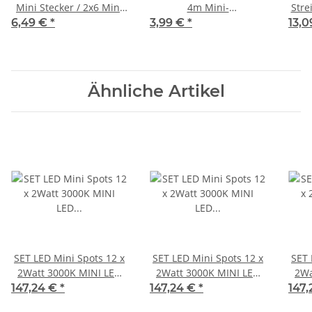
Mini Stecker / 2x6 Mini
4m Mini-
Stre
Buchse
Steckverbindung
6,49 €
*
3,99 €
*
13,
Ähnliche Artikel
SET LED Mini Spots 12 x
SET LED Mini Spots 12 x
SET 
2Watt 3000K MINI LED
2Watt 3000K MINI LED
2Wa
Einbaustrahler Dimmbar
Einbaustrahler Weiß
Einb
147,24 €
*
147,24 €
*
147
Dimmbar