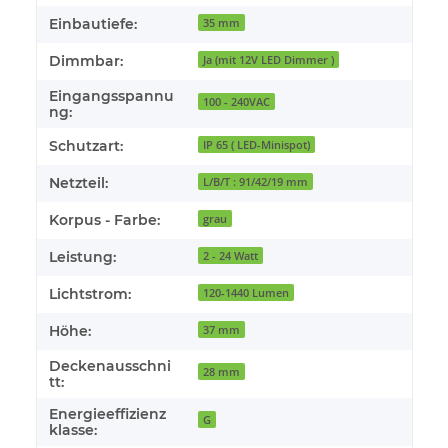
Einbautiefe:
35 mm
Dimmbar:
Ja (mit 12V LED Dimmer )
Eingangsspannu
100 - 240VAC
ng:
Schutzart:
IP 65 ( LED-Minispot)
Netzteil:
L/B/T : 91/42/19 mm
Korpus - Farbe:
grau
Leistung:
2 - 24 Watt
Lichtstrom:
120-1440 Lumen
Höhe:
37 mm
Deckenausschni
28 mm
tt:
Energieeffizienz
G
klasse: