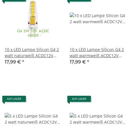
10 x LED Lampe Silicon G4 2
10 x LED Lampe Silicon G4 2
watt naturweiß ACDC12V
watt warmweiß ACDC12V
4000K 200 Lumen
3000K 200 Lumen
17,99 €
*
17,99 €
*
AUF LAGER
AUF LAGER