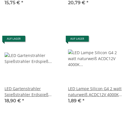
Gartenstrahler 220V - IP67
Gartenstrahler 220V - IP67 +
15,75 €
*
20,79 €
*
Abzweigdose IP68
AUF LAGER
AUF LAGER
LED Gartenstrahler
LED Lampe Silicon G4 2 watt
Spießstrahler Erdspieß
naturweiß ACDC12V 4000K
Lampe Außen 220V - IP67
200 Lumen
18,90 €
*
1,89 €
*