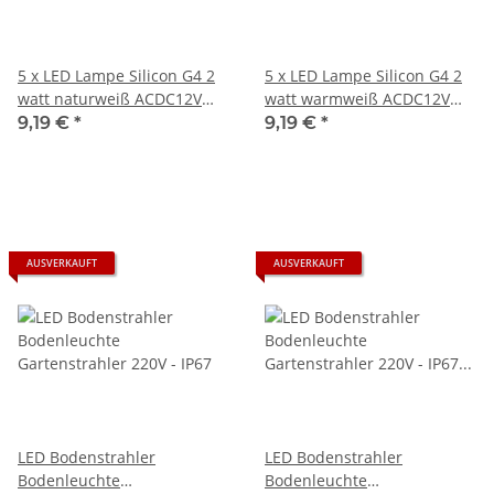
5 x LED Lampe Silicon G4 2
5 x LED Lampe Silicon G4 2
watt naturweiß ACDC12V
watt warmweiß ACDC12V
4000K 200 Lumen
3000K 200 Lumen
9,19 €
*
9,19 €
*
AUSVERKAUFT
AUSVERKAUFT
LED Bodenstrahler
LED Bodenstrahler
Bodenleuchte
Bodenleuchte