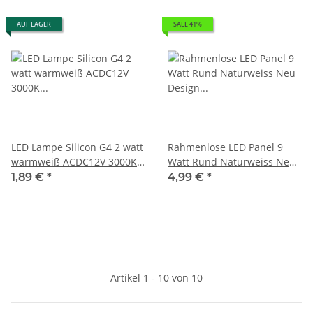
AUF LAGER
SALE 41%
LED Lampe Silicon G4 2 watt
Rahmenlose LED Panel 9
warmweiß ACDC12V 3000K
Watt Rund Naturweiss Neu
200 Lumen
Design Einbau Decken
1,89 €
*
4,99 €
*
Lampe 230V
Artikel 1 - 10 von 10