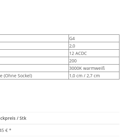
G4
2,0
12 ACDC
200
3000K warmweiß
 (Ohne Sockel)
1,0 cm / 2,7 cm
ckpreis / Stk
45 €
*