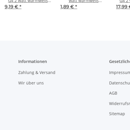
G4 2 watt warmweiß
watt warmweiß
G4 2 
ACDC12V 3000K 200
ACDC12V 3000K 200
ACDC
9,19 €
*
1,89 €
*
17,99
Lumen
Lumen
Informationen
Gesetzlich
Zahlung & Versand
Impressu
Wir über uns
Datenschu
AGB
Widerrufs
Sitemap