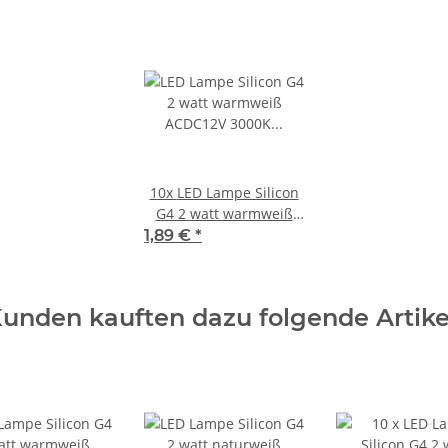
10x
LED Lampe Silicon
G4 2 watt warmweiß
ACDC12V 3000K 200
1,89 €
*
Lumen
unden kauften dazu folgende Artike