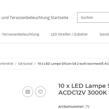
 -Terrassenbeleuchtung
LED Streifen / Zubehör
Sonst
chtmittel
G4-Sockel
10 x LED Lampe Silicon G4 2 watt warmweiß A
10 x LED Lampe 
ACDC12V 3000K
Artikelnummer:
75