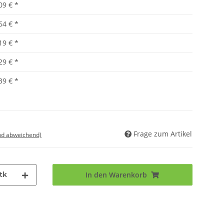
09 €
*
64 €
*
19 €
*
29 €
*
39 €
*
Frage zum Artikel
nd abweichend)
tk
In den Warenkorb