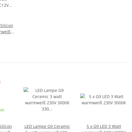
Silicon
urweiß
K 200
ilicon
LED Lampe G9 Ceramic
5 x G9 LED 3 Watt