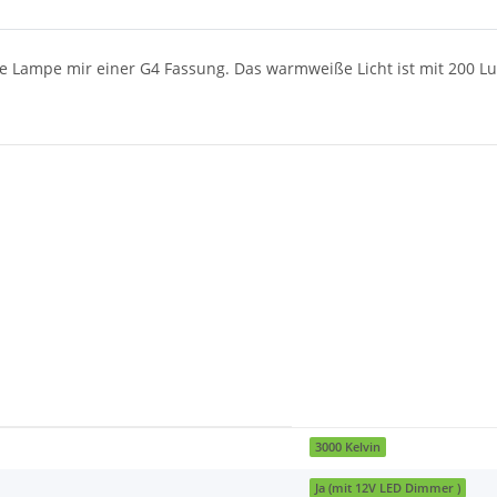
de Lampe mir einer G4 Fassung. Das warmweiße Licht ist mit 200 
3000 Kelvin
Ja (mit 12V LED Dimmer )