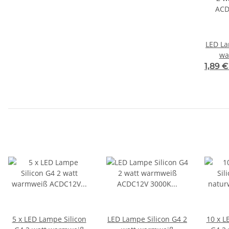
LED La
wa
ACDC
1,89 
5 x LED Lampe Silicon
LED Lampe Silicon G4 2
10 x L