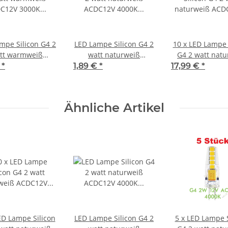
mpe Silicon G4 2
LED Lampe Silicon G4 2
10 x LED Lampe 
tt warmweiß
watt naturweiß
G4 2 watt nat
12V 3000K 200
ACDC12V 4000K 200
ACDC12V 4000
€
*
1,89 €
*
17,99 €
*
Lumen
Lumen
Lumen
Ähnliche Artikel
ED Lampe Silicon
LED Lampe Silicon G4 2
5 x LED Lampe S