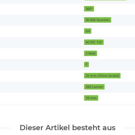
360°
30.000 Stunden
G4
AC/DC 12V
2 Watt
F
25 mm (Ohne Sockel)
200 Lumen
10 mm
Dieser Artikel besteht aus