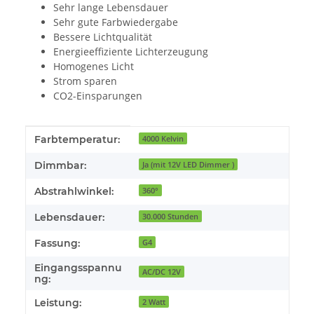
Sehr lange Lebensdauer
Sehr gute Farbwiedergabe
Bessere Lichtqualität
Energieeffiziente Lichterzeugung
Homogenes Licht
Strom sparen
CO2-Einsparungen
Produkteigenschaft
Wert
Farbtemperatur:
4000 Kelvin
Dimmbar:
Ja (mit 12V LED Dimmer )
Abstrahlwinkel:
360°
Lebensdauer:
30.000 Stunden
Fassung:
G4
Eingangsspannu
AC/DC 12V
ng:
Leistung:
2 Watt