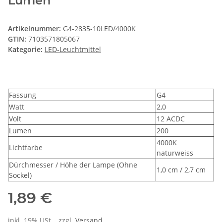
Lumen
Artikelnummer:
G4-2835-10LED/4000K
GTIN:
7103571805067
Kategorie:
LED-Leuchtmittel
Fassung
G4
Watt
2,0
Volt
12 ACDC
Lumen
200
4000K
Lichtfarbe
naturweiss
Dürchmesser / Höhe der Lampe (Ohne
1,0 cm / 2,7 cm
Sockel)
1,89 €
inkl. 19% USt. , zzgl.
Versand