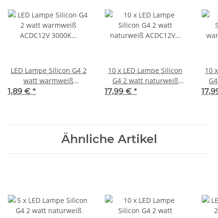
LED Lampe Silicon G4 2
10 x LED Lampe Silicon
10 
watt warmweiß
G4 2 watt naturweiß
G4
ACDC12V 3000K 200
ACDC12V 4000K 200
AC
1,89 €
*
17,99 €
*
17,
Lumen
Lumen
Ähnliche Artikel