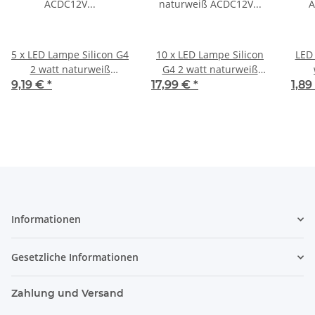
5 x LED Lampe Silicon G4
10 x LED Lampe Silicon
LED 
2 watt naturweiß
G4 2 watt naturweiß
ACDC12V 4000K 200
ACDC12V 4000K 200
AC
9,19 €
*
17,99 €
*
1,89
Lumen
Lumen
Informationen
Gesetzliche Informationen
Zahlung und Versand