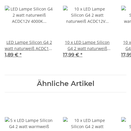
LED Lampe Silicon G4 2
10 x LED Lampe Silicon
10 
watt naturweiß ACDC12V
G4 2 watt naturweiß
G4
4000K 200 Lumen
ACDC12V 4000K 200
AC
1,89 €
*
17,99 €
*
17,
Lumen
Ähnliche Artikel