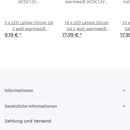
5 x LED Lampe Silicon G4
10 x LED Lampe Silicon
10 
2 watt warmweiß
G4 2 watt warmweiß
G4
ACDC12V 3000K 200
ACDC12V 3000K 200
AC
9,19 €
*
17,99 €
*
17,
Lumen
Lumen
Informationen
Gesetzliche Informationen
Zahlung und Versand