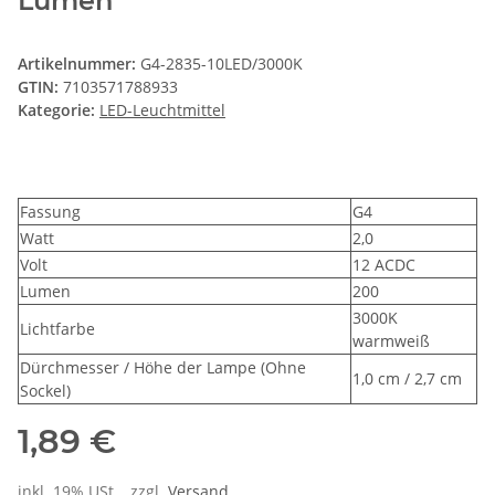
Lumen
Artikelnummer:
G4-2835-10LED/3000K
GTIN:
7103571788933
Kategorie:
LED-Leuchtmittel
Fassung
G4
Watt
2,0
Volt
12 ACDC
Lumen
200
3000K
Lichtfarbe
warmweiß
Dürchmesser / Höhe der Lampe (Ohne
1,0 cm / 2,7 cm
Sockel)
1,89 €
inkl. 19% USt. , zzgl.
Versand