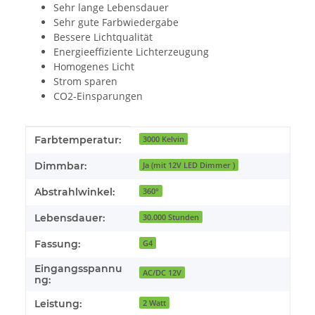
Sehr lange Lebensdauer
Sehr gute Farbwiedergabe
Bessere Lichtqualität
Energieeffiziente Lichterzeugung
Homogenes Licht
Strom sparen
CO2-Einsparungen
Produkteigenschaft
Wert
Farbtemperatur:
3000 Kelvin
Dimmbar:
Ja (mit 12V LED Dimmer )
Abstrahlwinkel:
360°
Lebensdauer:
30.000 Stunden
Fassung:
G4
Eingangsspannu
AC/DC 12V
ng:
Leistung:
2 Watt