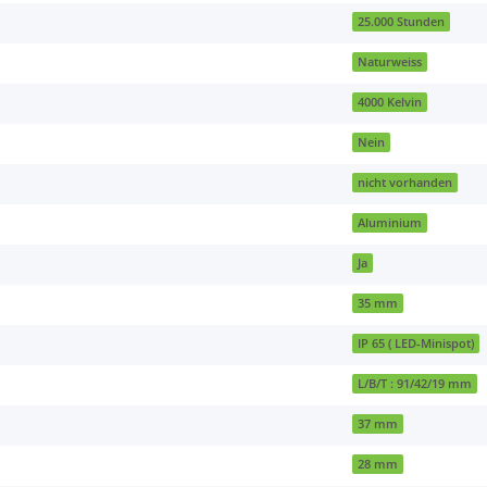
25.000 Stunden
Naturweiss
4000 Kelvin
Nein
nicht vorhanden
Aluminium
Ja
35 mm
IP 65 ( LED-Minispot)
L/B/T : 91/42/19 mm
37 mm
28 mm