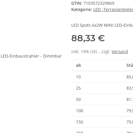
GTIN:
7103572329869
Kategorie:
LED -Terrassenbele
LED Spots 6x2W MINI LED-Ein
88,33 €
inkl. 19% USt. , zzgl.
Versand
ab
Stü
10
85,
25
83,
50
81,
100
79,
150
75,