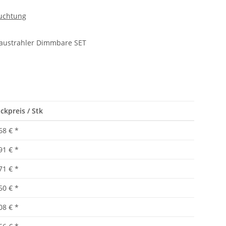
uchtung
baustrahler Dimmbare SET
ckpreis / Stk
68 €
*
91 €
*
71 €
*
50 €
*
08 €
*