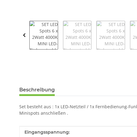
weitere Registerkarten anzeigen
Beschreibung
Set besteht aus : 1x LED-Netzteil / 1x Fernbedienung-Funk
Minispots anschließen .
Produkteigenschaft
Wert
Eingangsspannung: