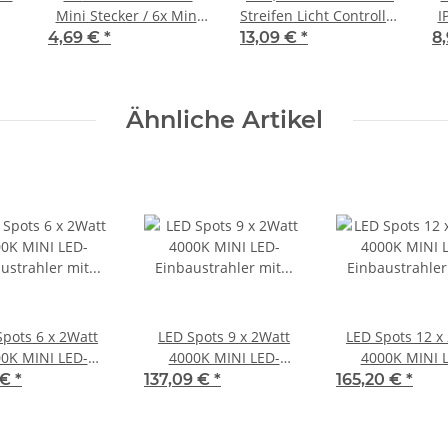
Mini Stecker / 6x Mini
Streifen Licht Controller
I
Buchse
(Eine Farbe)
4,69 €
*
13,09 €
*
8
Ähnliche Artikel
Spots 6 x 2Watt
LED Spots 9 x 2Watt
LED Spots 12 x
0K MINI LED-
4000K MINI LED-
4000K MINI 
strahler mit Wifi
Einbaustrahler mit Wifi
Einbaustrahler m
 €
*
137,09 €
*
165,20 €
*
roller Dimmbar
Controller Dimmbar
Controller Di