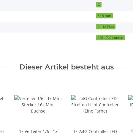
G
32,5 mm
2 - 12 Watt
120 - 720 Lumen
Dieser Artikel besteht aus
el
1x
Verteiler 1/6 - 1x
1x
2,4G Controller LED