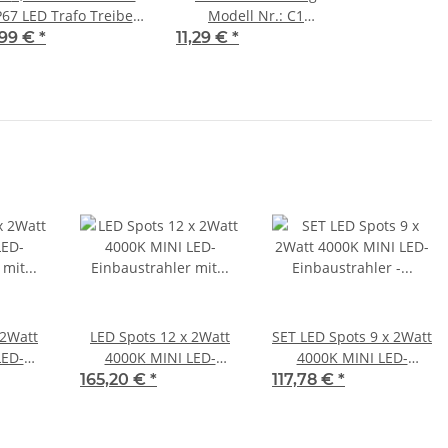
P67 LED Trafo Treiber
Modell Nr.: C1
Netzteil Driver
(Schwarz)
,99 €
*
11,29 €
*
Transformator
 2Watt
LED Spots 12 x 2Watt
SET LED Spots 9 x 2Watt
LED-
4000K MINI LED-
4000K MINI LED-
it Wifi
Einbaustrahler mit Wifi
Einbaustrahler -
165,20 €
*
117,78 €
*
mmbar
Controller Dimmbar
Dimmbar