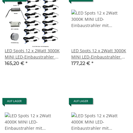
LED Spots 12 x 2Watt 3000K
LED Spots 12 x 2Watt 3000K
MINI LED-Einbaustrahler mit
MINI LED-Einbaustrahler mit
Wifi Controller Dimmbar
Wifi Controller Dimmbar
165,20 €
*
177,22 €
*
Wand Panel
AUF LAGER
AUF LAGER