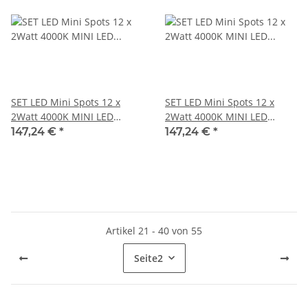
SET LED Mini Spots 12 x
SET LED Mini Spots 12 x
2Watt 4000K MINI LED
2Watt 4000K MINI LED
Einbaustrahler Dimmbar
Einbaustrahler Dimmbar
147,24 €
*
147,24 €
*
Artikel 21 - 40 von 55
Seite
2