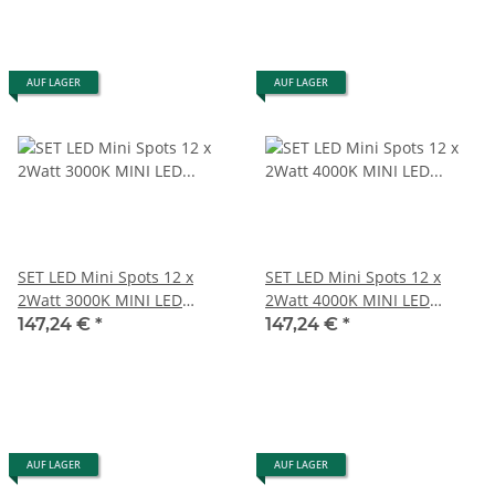
AUF LAGER
AUF LAGER
SET LED Mini Spots 12 x
SET LED Mini Spots 12 x
2Watt 3000K MINI LED
2Watt 4000K MINI LED
Einbaustrahler Weiß
Einbaustrahler Dimmbar
147,24 €
*
147,24 €
*
Dimmbar
AUF LAGER
AUF LAGER