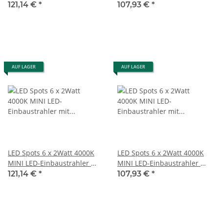
Wifi Controller Dimmbar
Wifi Controller Dimmbar
121,14 €
*
107,93 €
*
und 4 Zonen Fernbedienung
AUF LAGER
AUF LAGER
LED Spots 6 x 2Watt 4000K
LED Spots 6 x 2Watt 4000K
MINI LED-Einbaustrahler mit
MINI LED-Einbaustrahler mit
Wifi Controller Dimmbar
Wifi Controller Dimmbar
121,14 €
*
107,93 €
*
und 4 Zonen Fernbedienung