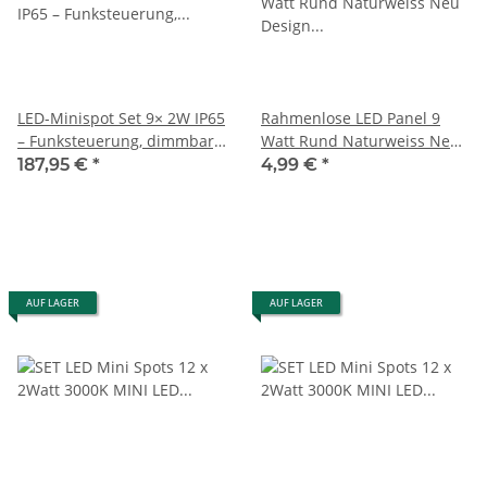
LED-Minispot Set 9× 2W IP65
Rahmenlose LED Panel 9
– Funksteuerung, dimmbar,
Watt Rund Naturweiss Neu
erweiterbar bis 10 Spots #1
Design Einbau Decken
187,95 €
*
4,99 €
*
Lampe 230V
AUF LAGER
AUF LAGER