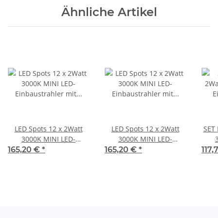
Ähnliche Artikel
LED Spots 12 x 2Watt
LED Spots 12 x 2Watt
SET 
3000K MINI LED-
3000K MINI LED-
Einbaustrahler mit Wifi
Einbaustrahler mit Wifi
165,20 €
*
165,20 €
*
117,
Controller Dimmbar
Controller Dimmbar