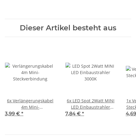
Dieser Artikel besteht aus
6x
Verlängerungskabel
6x
LED Spot 2Watt MINI
1x
Ve
4m Mini-
LED Einbaustrahler
Stec
Steckverbindung
3000K
3,99 €
*
7,84 €
*
4,6