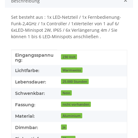
Beschreibung
Set besteht aus : 1x LED-Netzteil / 1x Fernbedienung-
Funk-2,4GHz / 1x Controller / 1xVerteiler von 1 auf 6/
6xLED-Minispot 2W, IP65 / 6x Verlängerung 4m / Sie
können 1 bis 6 LED-Minispots anschließen .
Eingangsspannu
Produkteigenschaft
Wert
230 Volt
ng:
Lichtfarbe:
Warmweiss
Lebensdauer:
25.000 Stunden
Schwenkbar:
Nein
Fassung:
nicht vorhanden
Material:
Aluminium
Dimmbar:
Ja