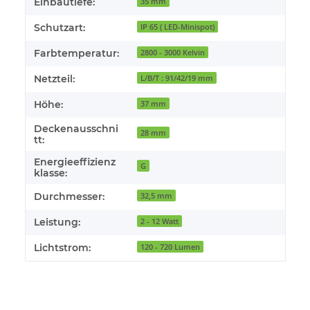
Einbautiefe:
35 mm
Schutzart:
IP 65 ( LED-Minispot)
Farbtemperatur:
2800 - 3000 Kelvin
Netzteil:
L/B/T : 91/42/19 mm
Höhe:
37 mm
Deckenausschni
28 mm
tt:
Energieeffizienz
G
klasse:
Durchmesser:
32,5 mm
Leistung:
2 - 12 Watt
Lichtstrom:
120 - 720 Lumen